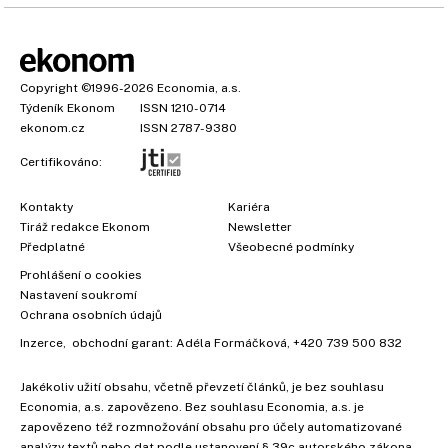
Copyright
©1996-2026
Economia, a.s.
Týdeník Ekonom
ISSN 1210-0714
ekonom.cz
ISSN 2787-9380
Certifikováno:
Kontakty
Kariéra
Tiráž redakce Ekonom
Newsletter
Předplatné
Všeobecné podmínky
×
Prohlášení o cookies
Nastavení soukromí
Ochrana osobních údajů
Inzerce
, obchodní garant:
Adéla Formáčková
,
+420 739 500 832
Jakékoliv užití obsahu, včetně převzetí článků, je bez souhlasu
Economia, a.s. zapovězeno. Bez souhlasu Economia, a.s. je
zapovězeno též rozmnožování obsahu pro účely automatizované
analýzy textů nebo dat podle ustanovení § 39c autorského zákona.