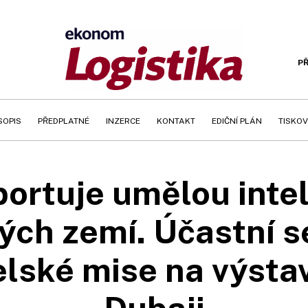
PŘ
SOPIS
PŘEDPLATNÉ
INZERCE
KONTAKT
EDIČNÍ PLÁN
TISKOV
portuje umělou intel
ých zemí. Účastní s
elské mise na výsta