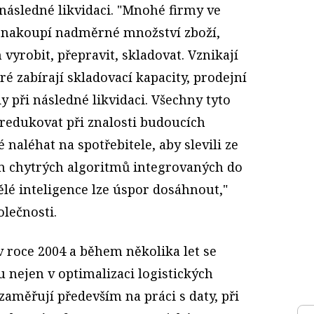
následné likvidaci. "Mnohé firmy ve
a nakoupí nadměrné množství zboží,
 vyrobit, přepravit, skladovat. Vznikají
ré zabírají skladovací kapacity, prodejní
y při následné likvidaci. Všechny tyto
 redukovat při znalosti budoucích
 naléhat na spotřebitele, aby slevili ze
m chytrých algoritmů integrovaných do
lé inteligence lze úspor dosáhnout,"
olečnosti.
 v roce 2004 a během několika let se
u nejen v optimalizaci logistických
 zaměřují především na práci s daty, při