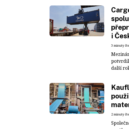
Cargo
spolu
přepr
i Čes
3 minuty čt
Mezinár
potvrdil
další ro
Kaufl
použi
mater
2 minuty čt
Společn