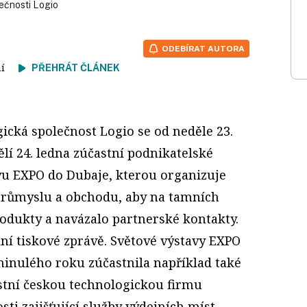
ečnosti Logio
ODEBÍRAT AUTORA
tení
PŘEHRÁT ČLÁNEK
ická společnost Logio se od neděle 23.
lí 24. ledna zúčastní podnikatelské
vu EXPO do Dubaje, kterou organizuje
průmyslu a obchodu, aby na tamních
rodukty a navázalo partnerské kontakty.
ní tiskové zprávě. Světové výstavy EXPO
inulého roku zúčastnila například také
astní českou technologickou firmu
sti zajišťující služby výdejních míst,