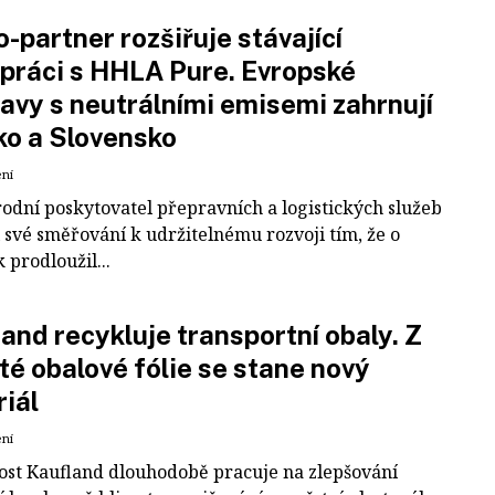
-partner rozšiřuje stávající
práci s HHLA Pure. Evropské
avy s neutrálními emisemi zahrnují
ko a Slovensko
ení
odní poskytovatel přepravních a logistických služeb
 své směřování k udržitelnému rozvoji tím, že o
k prodloužil...
and recykluje transportní obaly. Z
té obalové fólie se stane nový
iál
ení
ost Kaufland dlouhodobě pracuje na zlepšování