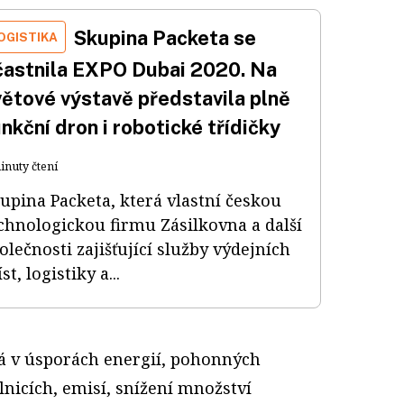
Skupina Packeta se
OGISTIKA
častnila EXPO Dubai 2020. Na
větové výstavě představila plně
nkční dron i robotické třídičky
inuty čtení
upina Packeta, která vlastní českou
chnologickou firmu Zásilkovna a další
olečnosti zajišťující služby výdejních
st, logistiky a...
vá v úsporách energií, pohonných
lnicích, emisí, snížení množství