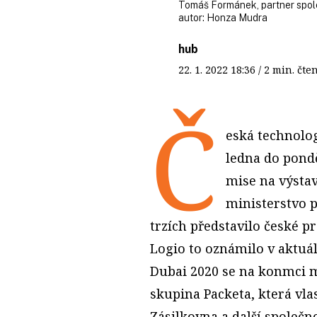
Tomáš Formánek, partner spol
autor:
Honza Mudra
hub
22. 1. 2022
18:36
/ 2 min. č
Č
eská technolog
ledna do pondě
mise na výsta
ministerstvo 
trzích představilo české p
Logio to oznámilo v aktuál
Dubai 2020 se na konmci m
skupina Packeta, která vl
Zásilkovna a další společno