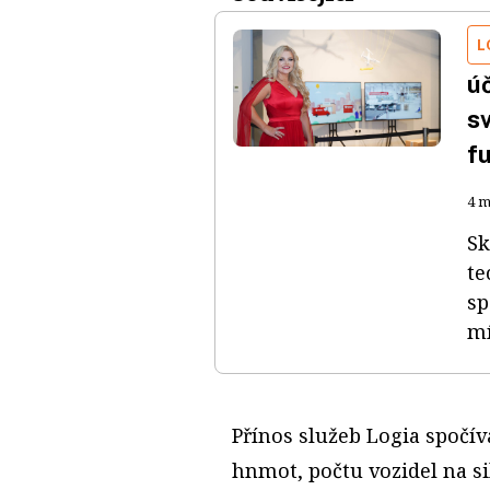
L
ú
s
fu
4 m
Sk
te
sp
mí
Přínos služeb Logia spočí
hnmot, počtu vozidel na si