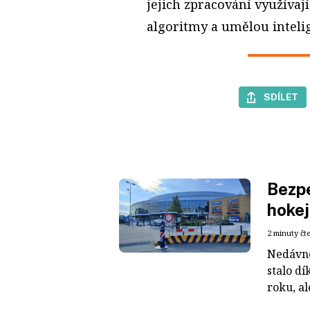
jejich zpracování využívaj
algoritmy a umělou intelig
SDÍLET
Bezpe
hokej
2 minuty čt
Nedávné
stalo dí
roku, al