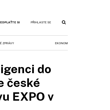
EDPLAŤTE SI
PŘIHLASTE SE
EKONOM
É ZPRÁVY
igenci do
e české
vu EXPO v