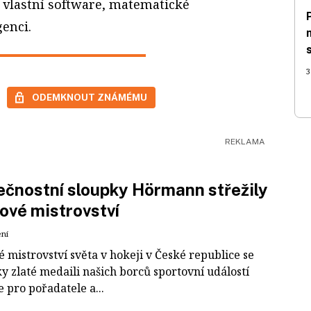
í vlastní software, matematické
enci.
3
ODEMKNOUT ZNÁMÉMU
čnostní sloupky Hörmann střežily
ové mistrovství
ení
 mistrovství světa v hokeji v České republice se
ky zlaté medaili našich borců sportovní událostí
e pro pořadatele a...