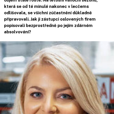
objem stále roste. Na letošní vánoční sezonu,
která se od té minulé nakonec v lecčems
odlišovala, se všichni zúčastnění důkladně
připravovali. Jak ji zástupci oslovených firem
popisovali bezprostředně po jejím zdárném
absolvování?