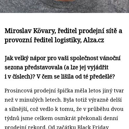
Miroslav Kövary, ředitel prodejní sítě a
provozní ředitel logistiky, Alza.cz
Jak velký nápor pro vaši společnost vánoční
sezona představovala (a lze jej vyjádřit
i v číslech)? V čem se lišila od té předešlé?
Prosincová prodejní špička měla letos jiný tvar
než v minulých letech. Byla totiž výrazně delší
a silnější, což vedlo k tomu, že v průběhu dvou
týdnů jsme celkem osmkrát překonali denní
prodejní rekord. Od začátku Black Friday