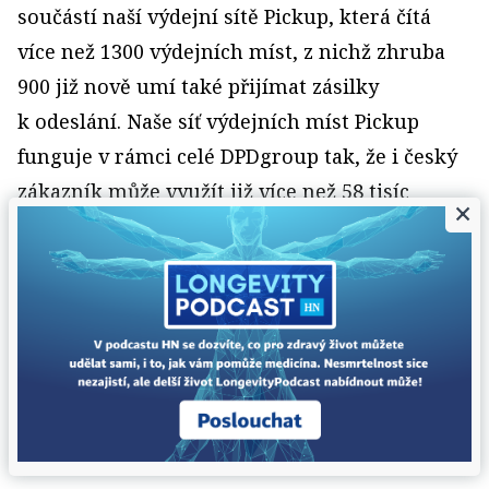
součástí naší výdejní sítě Pickup, která čítá
více než 1300 výdejních míst, z nichž zhruba
900 již nově umí také přijímat zásilky
k odeslání. Naše síť výdejních míst Pickup
funguje v rámci celé DPDgroup tak, že i český
zákazník může využít již více než 58 tisíc
×
výdejních míst po celém světě.
Boxy jsme spustili později, protože jsme
se snažili, aby byly již na určité technologické
úrovni a nešlo jen o jednoduchou „kovovou
krabici“. Každý box má v tuto chvíli vlastní
obrazovku se skenerem kódů / QR kódů.
Pro komunikaci s boxem není třeba instalovat