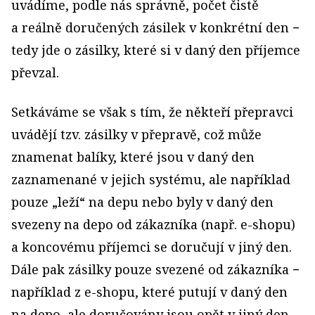
uvádíme, podle nás správně, počet čistě
a reálně doručených zásilek v konkrétní den −
tedy jde o zásilky, které si v daný den příjemce
převzal.
Setkáváme se však s tím, že někteří přepravci
uvádějí tzv. zásilky v přepravě, což může
znamenat balíky, které jsou v daný den
zaznamenané v jejich systému, ale například
pouze „leží“ na depu nebo byly v daný den
svezeny na depo od zákazníka (např. e-shopu)
a koncovému příjemci se doručují v jiný den.
Dále pak zásilky pouze svezené od zákazníka −
například z e-shopu, které putují v daný den
na depo, ale doručovány jsou opět v jiný den.