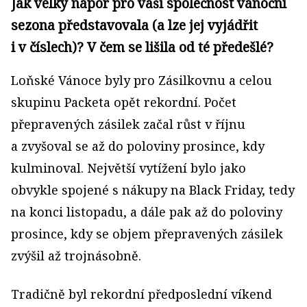
Jak velký nápor pro vaši společnost vánoční
sezona představovala (a lze jej vyjádřit
i v číslech)? V čem se lišila od té předešlé?
Loňské Vánoce byly pro Zásilkovnu a celou
skupinu Packeta opět rekordní. Počet
přepravených zásilek začal růst v říjnu
a zvyšoval se až do poloviny prosince, kdy
kulminoval. Největší vytížení bylo jako
obvykle spojené s nákupy na Black Friday, tedy
na konci listopadu, a dále pak až do poloviny
prosince, kdy se objem přepravených zásilek
zvýšil až trojnásobně.
Tradičně byl rekordní předposlední víkend