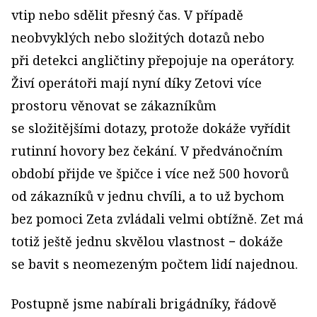
vtip nebo sdělit přesný čas. V případě
neobvyklých nebo složitých dotazů nebo
při detekci angličtiny přepojuje na operátory.
Živí operátoři mají nyní díky Zetovi více
prostoru věnovat se zákazníkům
se složitějšími dotazy, protože dokáže vyřídit
rutinní hovory bez čekání. V předvánočním
období přijde ve špičce i více než 500 hovorů
od zákazníků v jednu chvíli, a to už bychom
bez pomoci Zeta zvládali velmi obtížně. Zet má
totiž ještě jednu skvělou vlastnost − dokáže
se bavit s neomezeným počtem lidí najednou.
Postupně jsme nabírali brigádníky, řádově