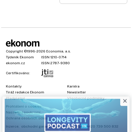
Copyright
©1996-2026
Economia, a.s.
Týdeník Ekonom
ISSN 1210-0714
ekonom.cz
ISSN 2787-9380
Certifikováno:
Kontakty
Kariéra
Tiráž redakce Ekonom
Newsletter
×
Předplatné
Všeobecné podmínky
Prohlášení o cookies
Nastavení soukromí
Ochrana osobních údajů
Inzerce
, obchodní garant:
Adéla Formáčková
,
+420 739 500 832