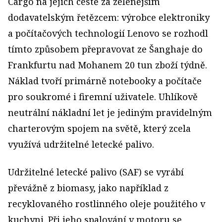
Cargo na jejich cestě za zelenějším
dodavatelským řetězcem: výrobce elektroniky
a počítačových technologií Lenovo se rozhodl
tímto způsobem přepravovat ze Šanghaje do
Frankfurtu nad Mohanem 20 tun zboží týdně.
Náklad tvoří primárně notebooky a počítače
pro soukromé i firemní uživatele. Uhlíkově
neutrální nákladní let je jediným pravidelným
charterovým spojem na světě, který zcela
využívá udržitelné letecké palivo.
Udržitelné letecké palivo (SAF) se vyrábí
převážně z biomasy, jako například z
recyklovaného rostlinného oleje použitého v
kuchyni. Při jeho spalování v motoru se