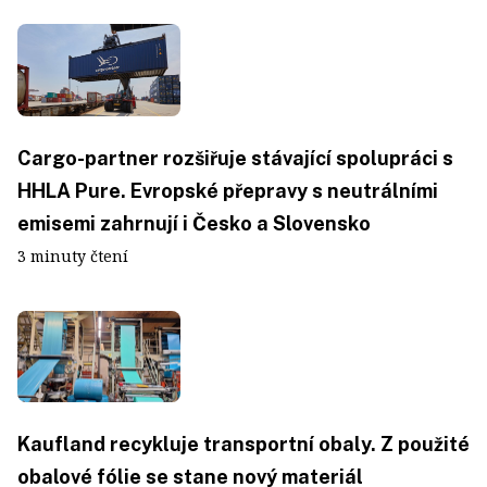
Cargo-partner rozšiřuje stávající spolupráci s
HHLA Pure. Evropské přepravy s neutrálními
emisemi zahrnují i Česko a Slovensko
3 minuty čtení
Kaufland recykluje transportní obaly. Z použité
obalové fólie se stane nový materiál