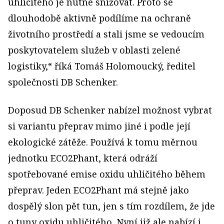
uhličitého je nutné snižovat. Proto se
dlouhodobě aktivně podílíme na ochraně
životního prostředí a stali jsme se vedoucím
poskytovatelem služeb v oblasti zelené
logistiky,“ říká Tomáš Holomoucký, ředitel
společnosti DB Schenker.
Doposud DB Schenker nabízel možnost vybrat
si variantu přeprav mimo jiné i podle její
ekologické zátěže. Používá k tomu měrnou
jednotku ECO2Phant, která odráží
spotřebované emise oxidu uhličitého během
přeprav. Jeden ECO2Phant má stejně jako
dospělý slon pět tun, jen s tím rozdílem, že jde
o tuny oxidu uhličitého. Nyní již ale nabízí i