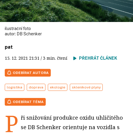
ilustrační foto
autor:
DB Schenker
pat
15. 12. 2021
21:31
/ 3 min. čtení
PŘEHRÁT ČLÁNEK
ODEBÍRAT AUTORA
logistika
doprava
ekologie
skleníkové plyny
ODEBÍRAT TÉMA
P
ři snižování produkce oxidu uhličitého
se DB Schenker orientuje na vozidla s