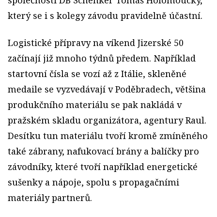
společnosti DB Schenker Tomáš Holomoucký,
který se i s kolegy závodu pravidelně účastní.
Logistické přípravy na víkend Jizerské 50
začínají již mnoho týdnů předem. Například
startovní čísla se vozí až z Itálie, skleněné
medaile se vyzvedávají v Poděbradech, většina
produkčního materiálu se pak nakládá v
pražském skladu organizátora, agentury Raul.
Desítku tun materiálu tvoří kromě zmíněného
také zábrany, nafukovací brány a balíčky pro
závodníky, které tvoří například energetické
sušenky a nápoje, spolu s propagačními
materiály partnerů.