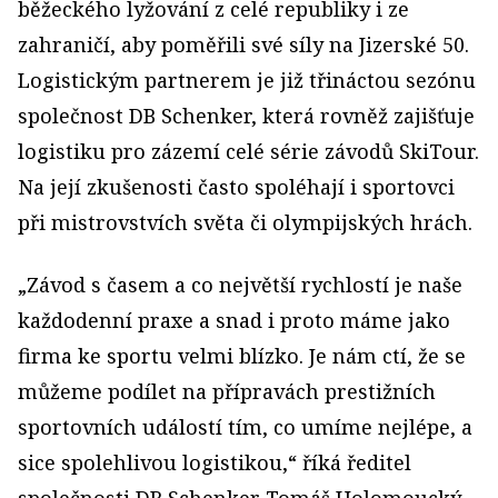
běžeckého lyžování z celé republiky i ze
zahraničí, aby poměřili své síly na Jizerské 50.
Logistickým partnerem je již třináctou sezónu
společnost DB Schenker, která rovněž zajišťuje
logistiku pro zázemí celé série závodů SkiTour.
Na její zkušenosti často spoléhají i sportovci
při mistrovstvích světa či olympijských hrách.
„Závod s časem a co největší rychlostí je naše
každodenní praxe a snad i proto máme jako
firma ke sportu velmi blízko. Je nám ctí, že se
můžeme podílet na přípravách prestižních
sportovních událostí tím, co umíme nejlépe, a
sice spolehlivou logistikou,“ říká ředitel