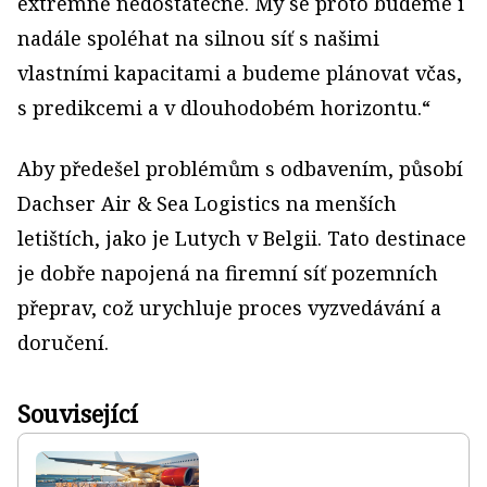
extrémně nedostatečné. My se proto budeme i
nadále spoléhat na silnou síť s našimi
vlastními kapacitami a budeme plánovat včas,
s predikcemi a v dlouhodobém horizontu.“
Aby předešel problémům s odbavením, působí
Dachser Air & Sea Logistics na menších
letištích, jako je Lutych v Belgii. Tato destinace
je dobře napojená na firemní síť pozemních
přeprav, což urychluje proces vyzvedávání a
doručení.
Související