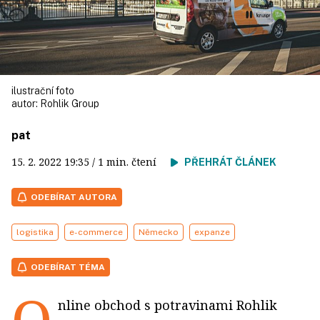
ilustrační foto
autor:
Rohlik Group
pat
15. 2. 2022
19:35
/ 1 min. čtení
PŘEHRÁT ČLÁNEK
ODEBÍRAT AUTORA
logistika
e-commerce
Německo
expanze
ODEBÍRAT TÉMA
O
nline obchod s potravinami Rohlik