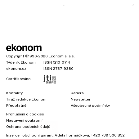
Copyright
©1996-2026
Economia, a.s.
Týdeník Ekonom
ISSN 1210-0714
ekonom.cz
ISSN 2787-9380
Certifikováno:
Kontakty
Kariéra
Tiráž redakce Ekonom
Newsletter
×
Předplatné
Všeobecné podmínky
Prohlášení o cookies
Nastavení soukromí
Ochrana osobních údajů
Vyzkoušejte Ekonom již za
Inzerce
, obchodní garant:
Adéla Formáčková
,
+420 739 500 832
39 kč za měsíc!