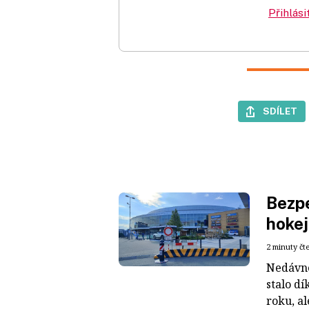
Přihlási
SDÍLET
Bezpe
hokej
2 minuty čt
Nedávné
stalo dí
roku, al