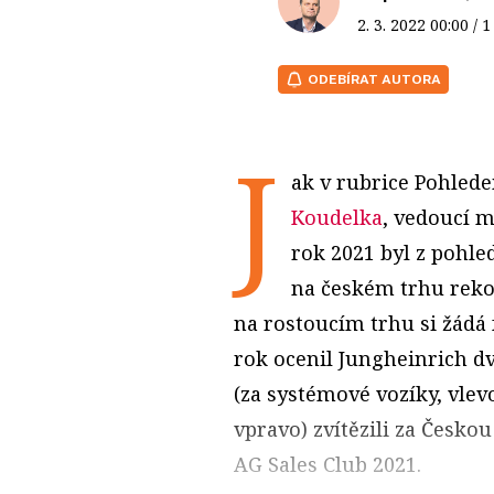
2. 3. 2022
00:00
/ 
ODEBÍRAT AUTORA
J
ak v rubrice Pohle
Koudelka
, vedoucí 
rok 2021 byl z pohl
na českém trhu reko
na rostoucím trhu si žádá
rok ocenil Jungheinrich dv
(za systémové vozíky, vlev
vpravo) zvítězili za Česko
AG Sales Club 2021.