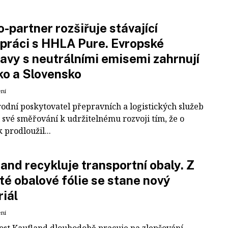
-partner rozšiřuje stávající
práci s HHLA Pure. Evropské
avy s neutrálními emisemi zahrnují
ko a Slovensko
ení
odní poskytovatel přepravních a logistických služeb
 své směřování k udržitelnému rozvoji tím, že o
k prodloužil...
and recykluje transportní obaly. Z
té obalové fólie se stane nový
iál
ení
ost Kaufland dlouhodobě pracuje na zlepšování