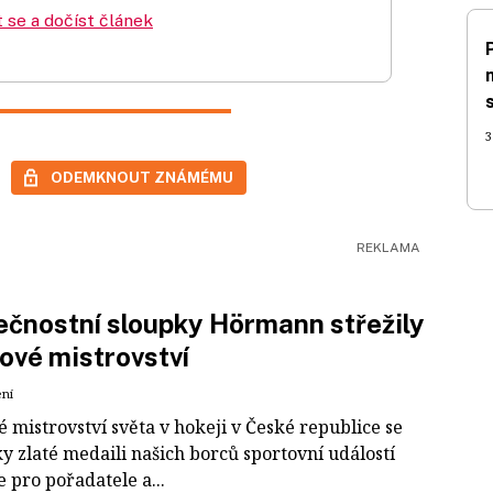
t se a dočíst článek
3
ODEMKNOUT ZNÁMÉMU
čnostní sloupky Hörmann střežily
ové mistrovství
ení
 mistrovství světa v hokeji v České republice se
ky zlaté medaili našich borců sportovní událostí
e pro pořadatele a...