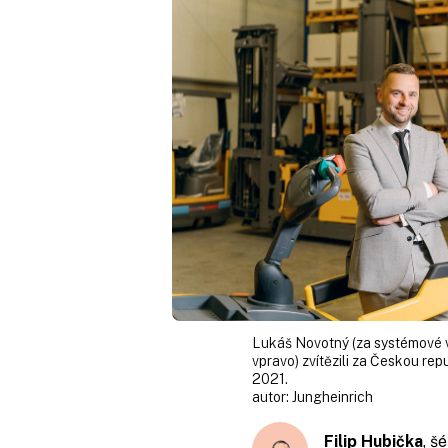
Lukáš Novotný (za systémové vo
vpravo) zvítězili za Českou re
2021.
autor:
Jungheinrich
Filip Hubička
, š