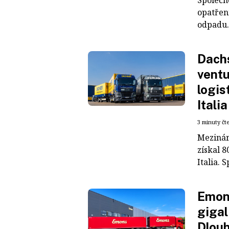
opatřen
odpadu. 
Dachs
ventu
logis
Italia
3 minuty čt
Mezinár
získal 8
Italia. S
Emons
gigal
Dlouh