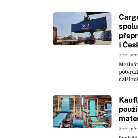
Cargo
spolu
přepr
i Čes
3 minuty čt
Mezinár
potvrdil
další ro
Kaufl
použi
mater
2 minuty čt
Společn