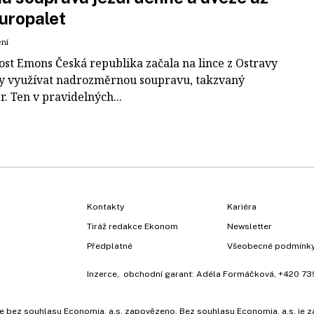
uropalet
ení
ost Emons Česká republika začala na lince z Ostravy
y využívat nadrozměrnou soupravu, takzvaný
r. Ten v pravidelných...
Kontakty
Kariéra
Tiráž redakce Ekonom
Newsletter
Předplatné
Všeobecné podmínk
Inzerce
, obchodní garant:
Adéla Formáčková
,
+420 73
ů, je bez souhlasu Economia, a.s. zapovězeno. Bez souhlasu Economia, a.s. j