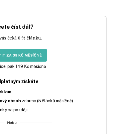
ete číst dál?
 vás čeká 0 % článku.
IT ZA 39 KČ MĚSÍČNĚ
íce, pak 149 Kč měsíčně
dplatným získáte
eklam
iový obsah
zdarma (5 článků měsíčně)
nky na později
Nebo