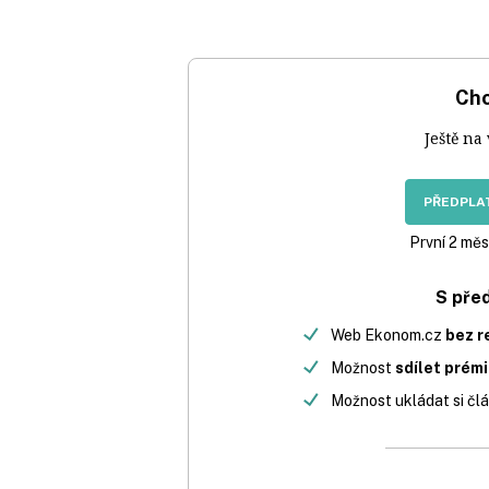
Chc
Ještě na
PŘEDPLAT
První 2 měs
S pře
Web Ekonom.cz
bez r
Možnost
sdílet prém
Možnost ukládat si člá