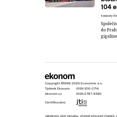
104 e
4 minuty čt
Společn
do Prah
gigaline
Copyright
©1996-2026
Economia, a.s.
Týdeník Ekonom
ISSN 1210-0714
ekonom.cz
ISSN 2787-9380
Certifikováno:
Jakékoliv užití obsahu, včetně převzetí článk