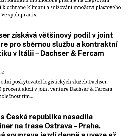
í k ochraně klimatu a snižování množství plastového
Ve spolupráci s...
er získává většinový podíl v joint
re pro sběrnou službu a kontraktní
tiku v Itálii – Dachser & Fercam
ení
odní poskytovatel logistických služeb Dachser
0 procent akcií v joint venture Dachser & Fercam
polečnost tím...
 Česká republika nasadila
iner na trase Ostrava – Praha.
á souprava jezdí denně a uveze až