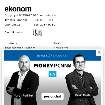
Copyright
©1996-2026
Economia, a.s.
Týdeník Ekonom
ISSN 1210-0714
ekonom.cz
ISSN 2787-9380
Certifikováno:
Kontakty
Kariéra
Tiráž redakce Ekonom
Newsletter
×
Předplatné
Všeobecné podmínky
Prohlášení o cookies
Nastavení soukromí
Ochrana osobních údajů
Inzerce
, obchodní garant:
Adéla Formáčková
,
+420 739 500 832
Jakékoliv užití obsahu, včetně převzetí článků, je bez souhlasu
Economia, a.s. zapovězeno. Bez souhlasu Economia, a.s. je
zapovězeno též rozmnožování obsahu pro účely automatizované
analýzy textů nebo dat podle ustanovení § 39c autorského zákona.