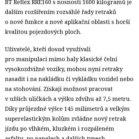
BT Reflex RRE160 s nosností 1600 kilogramů je
dalším rozšířením rozsáhlé řady retraků
o nové funkce a nové aplikační oblasti s horší
kvalitou pojezdových ploch.
Uživatelé, kteří dosud využívali
pro manipulaci mimo haly klasické čelní
vysokozdvižné vozíky, mohou nyní retraky
nasadit i na nakládku či vykládku vozidel nebo
na stohování. Získají možnost pracovat
v užších uličkách a výšku zdvihu až 7,5 metru.
Díky průjezdné výšce 145 milimetrů a velkým
superelastickým kolům zvládne nový retrak
jízdu po vlhkém, kluzkém i rozpáleném
asfaltu, po panelech a dalších typech