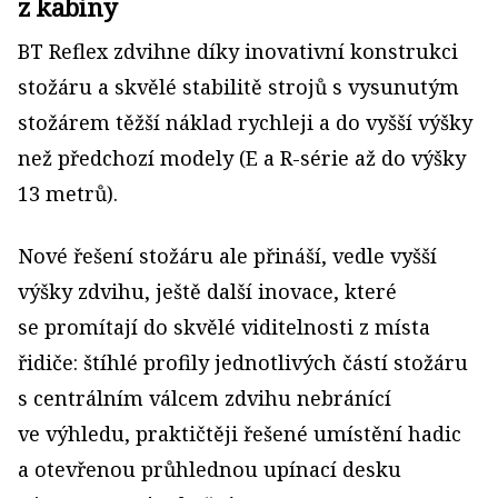
z kabiny
BT Reflex zdvihne díky inovativní konstrukci
stožáru a skvělé stabilitě strojů s vysunutým
stožárem těžší náklad rychleji a do vyšší výšky
než předchozí modely (E a R-série až do výšky
13 metrů).
Nové řešení stožáru ale přináší, vedle vyšší
výšky zdvihu, ještě další inovace, které
se promítají do skvělé viditelnosti z místa
řidiče: štíhlé profily jednotlivých částí stožáru
s centrálním válcem zdvihu nebránící
ve výhledu, praktičtěji řešené umístění hadic
a otevřenou průhlednou upínací desku