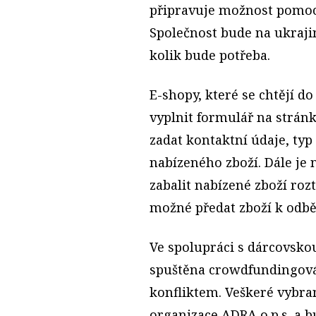
připravuje možnost pomoci
Společnost bude na ukrajin
kolik bude potřeba.
E-shopy, které se chtějí d
vyplnit formulář na strán
zadat kontaktní údaje, ty
nabízeného zboží. Dále je
zabalit nabízené zboží roz
možné předat zboží k odbě
Ve spolupráci s dárcovsko
spuštěna crowdfundingov
konfliktem. Veškeré vybra
organizace ADRA o.p.s. a b