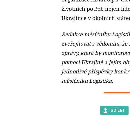
životních potřeb nejen lid
Ukrajince v okolních státe
Redakce měsíčníku Logistik
zveřejňovat s vědomím, že
zprávy, která by monitorova
pomoci Ukrajině a jejím o
jednotlivé příspěvky konkré
měsíčníku Logistika.
SDÍLET