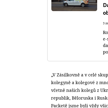
D
ob
3 m
Ro
e-
da
po
„V Zásilkovně a v celé sku
kolegyně a kolegové z mno
včetně našich kolegů z Ukr
republik, Běloruska i Rusk
Packetě jsme byli vždy vši