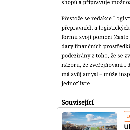
shopů a připravuje možnos
Přestože se redakce Logist
přepravních a logistickýc
formu svojí pomoci (často j
dary finančních prostředků
podezírány z toho, že se zv
názoru, že zveřejňování i 
má svůj smysl – může inspi
jednotlivce.
Související
L
U