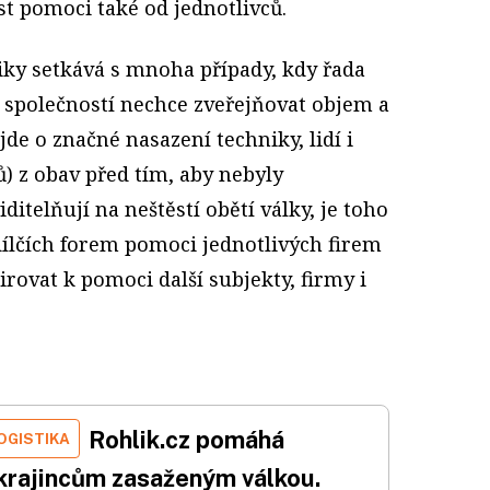
t pomoci také od jednotlivců.
iky setkává s mnoha případy, kdy řada
h společností nechce zveřejňovat objem a
de o značné nasazení techniky, lidí i
) z obav před tím, aby nebyly
iditelňují na neštěstí obětí války, je toho
dílčích forem pomoci jednotlivých firem
rovat k pomoci další subjekty, firmy i
Rohlik.cz pomáhá
OGISTIKA
krajincům zasaženým válkou.