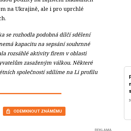
em na Ukrajině, ale i pro uprchlé
ch.
a se rozhodla podobná dílčí sdělení
 nemá kapacitu na sepsání souhrnné
la rozsáhlé aktivity firem v oblasti
byvatelům zasaženým válkou. Některé
tních společností sdílíme na Li profilu
3
ODEMKNOUT ZNÁMÉMU