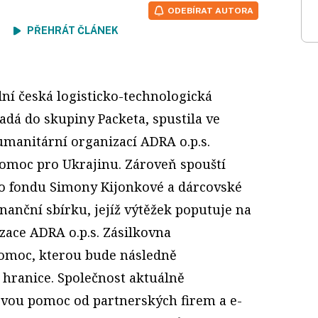
ODEBÍRAT AUTORA
ení
PŘEHRÁT ČLÁNEK
dní česká logisticko-technologická
padá do skupiny Packeta, spustila ve
umanitární organizací ADRA o.p.s.
omoc pro Ukrajinu. Zároveň spouští
o fondu Simony Kijonkové a dárcovské
nanční sbírku, jejíž výtěžek poputuje na
ace ADRA o.p.s. Zásilkovna
omoc, kterou bude následně
 hranice. Společnost aktuálně
ou pomoc od partnerských firem a e-