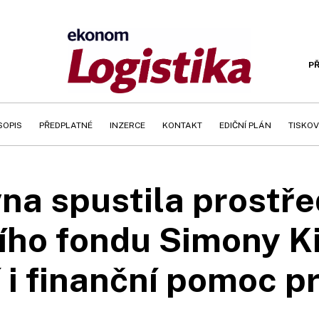
PŘ
SOPIS
PŘEDPLATNÉ
INZERCE
KONTAKT
EDIČNÍ PLÁN
TISKOV
na spustila prostř
ho fondu Simony K
 i finanční pomoc p