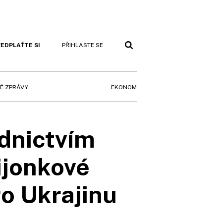
EDPLAŤTE SI
PŘIHLASTE SE
EKONOM
É ZPRÁVY
ednictvím
ijonkové
ro Ukrajinu