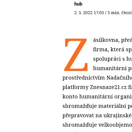
hub
2. 3. 2022
17:03
/ 3 min. čt
Z
ásilkovna, pře
firma, která s
spolupráci s h
humanitární p
prostřednictvím Nadačníh
platformy Znesnaze21.cz fi
konto humanitární organiz
shromažďuje materiální p
přepravovat na ukrajinské
shromažďuje velkoobjemov