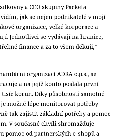
ásilkovny a CEO skupiny Packeta
vidím, jak se nejen podnikatelé v mojí
ziskové organizace, velké korporace a
jí. Jednotlivci se vydávají na hranice,
otřebné finance a za to všem děkuji,“
manitární organizací ADRA o.p.s., se
acuje a na jejíž konto poslala první
0 tisíc korun. Díky působnosti samotné
 je možné lépe monitorovat potřeby
vně tak zajistit základní potřeby a pomoc
em. V současné chvíli shromažďuje
u pomoc od partnerských e-shopů a