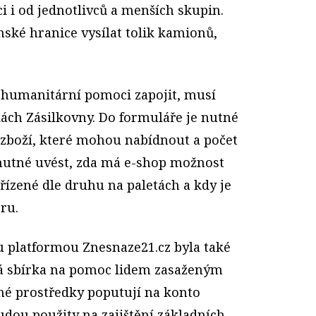
 i od jednotlivců a menších skupin.
ské hranice vysílat tolik kamionů,
o humanitární pomoci zapojit, musí
kách Zásilkovny. Do formuláře je nutné
p zboží, které mohou nabídnout a počet
 nutné uvést, zda má e-shop možnost
třízené dle druhu na paletách a kdy je
ru.
u platformou Znesnaze21.cz byla také
á sbírka na pomoc lidem zasaženým
né prostředky poputují na konto
udou použity na zajištění základních