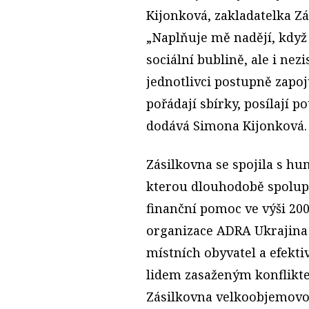
Kijonková, zakladatelka Z
„Naplňuje mě nadějí, když 
sociální bublině, ale i ne
jednotlivci postupně zapoju
pořádají sbírky, posílají p
dodává Simona Kijonková.
Zásilkovna se spojila s hu
kterou dlouhodobě spolupr
finanční pomoc ve výši 20
organizace ADRA Ukrajina
místních obyvatel a efekti
lidem zasaženým konflikt
Zásilkovna velkoobjemovo