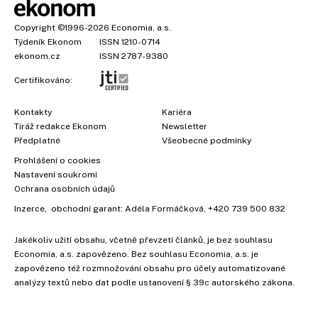
Copyright
©1996-2026
Economia, a.s.
Týdeník Ekonom
ISSN 1210-0714
ekonom.cz
ISSN 2787-9380
Certifikováno:
Kontakty
Kariéra
Tiráž redakce Ekonom
Newsletter
×
Předplatné
Všeobecné podmínky
Prohlášení o cookies
Nastavení soukromí
Ochrana osobních údajů
Inzerce
, obchodní garant:
Adéla Formáčková
,
+420 739 500 832
Jakékoliv užití obsahu, včetně převzetí článků, je bez souhlasu
Economia, a.s. zapovězeno. Bez souhlasu Economia, a.s. je
zapovězeno též rozmnožování obsahu pro účely automatizované
analýzy textů nebo dat podle ustanovení § 39c autorského zákona.