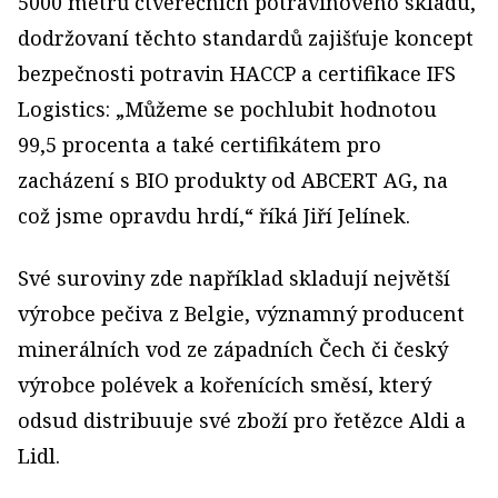
5000 metrů čtverečních potravinového skladu,
dodržovaní těchto standardů zajišťuje koncept
bezpečnosti potravin HACCP a certifikace IFS
Logistics: „Můžeme se pochlubit hodnotou
99,5 procenta a také certifikátem pro
zacházení s BIO produkty od ABCERT AG, na
což jsme opravdu hrdí,“ říká Jiří Jelínek.
Své suroviny zde například skladují největší
výrobce pečiva z Belgie, významný producent
minerálních vod ze západních Čech či český
výrobce polévek a kořenících směsí, který
odsud distribuuje své zboží pro řetězce Aldi a
Lidl.