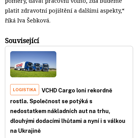
poměry, dávat pracovní volno, zda budeme
platit zdravotní pojištění a dalšími aspekty,“
říká Iva Šebková.
Související
LOGISTIKA
VCHD Cargo loni rekordně
rostla. Společnost se potýká s
nedostatkem nákladních aut na trhu,
dlouhými dodacími lhůtami a nyní i s válkou
na Ukrajině