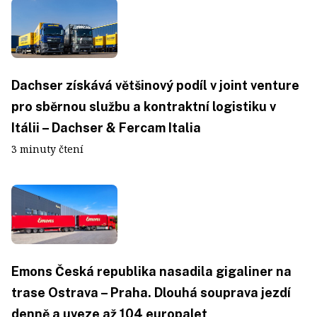
Dachser získává většinový podíl v joint venture
pro sběrnou službu a kontraktní logistiku v
Itálii – Dachser & Fercam Italia
3 minuty čtení
Emons Česká republika nasadila gigaliner na
trase Ostrava – Praha. Dlouhá souprava jezdí
denně a uveze až 104 europalet