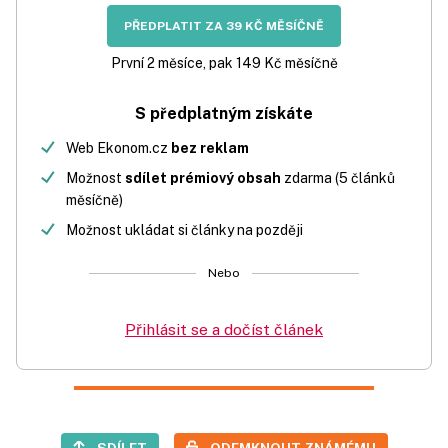
PŘEDPLATIT ZA 39 KČ MĚSÍČNĚ
První 2 měsíce, pak 149 Kč měsíčně
S předplatným získáte
Web Ekonom.cz
bez reklam
Možnost
sdílet prémiový obsah
zdarma (5 článků
měsíčně)
Možnost ukládat si články na později
Nebo
Přihlásit se a dočíst článek
SDÍLET
ODEMKNOUT ZNÁMÉMU