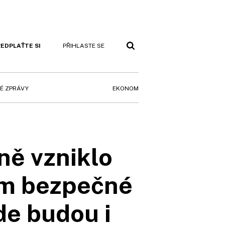
EDPLAŤTE SI
PŘIHLASTE SE
EKONOM
É ZPRÁVY
ě vzniklo
ům bezpečné
de budou i