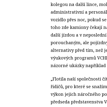
kolegou na další lince, mo
administrativní a personáln
vozidlo přes noc, pokud se
toho zde kamiony čekají na
další jízdou a v neposlední
porouchaným, ale pojízdn
alternativy před tím, než j
výukových programů VCHD
názorné ukázky například
„Flotila naší společnosti čí
řidičů, pro které se snaží
výkon jejich náročného pov
předseda představenstva 