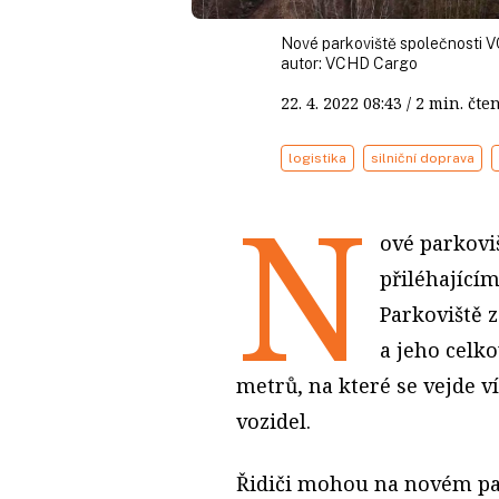
Nové parkoviště společnosti 
autor:
VCHD Cargo
22. 4. 2022
08:43
/ 2 min. č
logistika
silniční doprava
N
ové parkovi
přiléhající
Parkoviště 
a jeho celko
metrů, na které se vejde v
vozidel.
Řidiči mohou na novém par