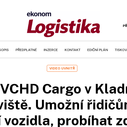
PŘ
SOPIS
PŘEDPLATNÉ
INZERCE
KONTAKT
EDIČNÍ PLÁN
TISKOV
VIDEO UVNITŘ
 VCHD Cargo v Kladn
viště. Umožní řidič
 vozidla, probíhat z