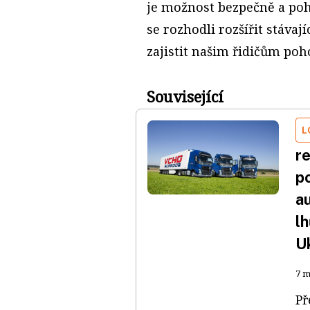
je možnost bezpečně a poh
se rozhodli rozšířit stáva
zajistit našim řidičům poh
Související
L
r
p
a
lh
U
7 m
Př