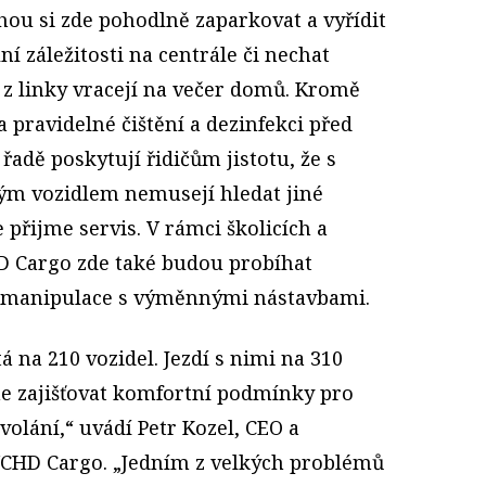
hou si zde pohodlně zaparkovat a vyřídit
í záležitosti na centrále či nechat
 z linky vracejí na večer domů. Kromě
 pravidelné čištění a dezinfekci před
 řadě poskytují řidičům jistotu, že s
ým vozidlem nemusejí hledat jiné
e přijme servis. V rámci školicích a
 Cargo zde také budou probíhat
 manipulace s výměnnými nástavbami.
tá na 210 vozidel. Jezdí s nimi na 310
me zajišťovat komfortní podmínky pro
olání,“ uvádí Petr Kozel, CEO a
VCHD Cargo. „Jedním z velkých problémů