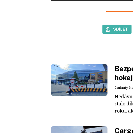
SDÍLET
Bezpe
hokej
2 minuty čt
Nedávné
stalo dí
roku, al
Cargo