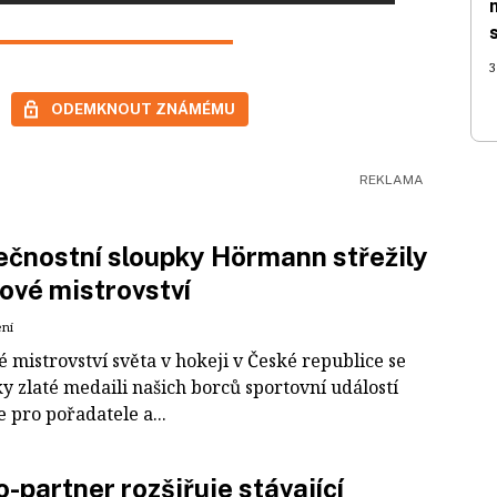
3
ODEMKNOUT ZNÁMÉMU
čnostní sloupky Hörmann střežily
ové mistrovství
ení
 mistrovství světa v hokeji v České republice se
ky zlaté medaili našich borců sportovní událostí
e pro pořadatele a...
-partner rozšiřuje stávající