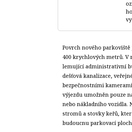
oz
ho
vy
Povrch nového parkoviště 
400 krychlových metrů. V 
lemující administrativní b
dešťová kanalizace, veřejné
bezpečnostními kamerami. 
výjezdu umožněn pouze na
nebo nákladního vozidla. N
stromů a stovky keřů, které
budoucnu parkovací plochu