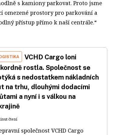
odlně s kamiony parkovat. Proto jsme
jící omezené prostory pro parkování a
odlný přístup přímo k naší centrále.“
VCHD Cargo loni
OGISTIKA
ekordně rostla. Společnost se
otýká s nedostatkem nákladních
ut na trhu, dlouhými dodacími
ůtami a nyní i s válkou na
krajině
inut čtení
epravní společnost VCHD Cargo