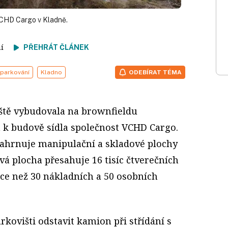
VCHD Cargo v Kladně.
tení
PŘEHRÁT ČLÁNEK
parkování
Kladno
ODEBÍRAT TÉMA
ště vybudovala na brownfieldu
m k budově sídla společnost VCHD Cargo.
zahrnuje manipulační a skladové plochy
vá plocha přesahuje 16 tisíc čtverečních
íce než 30 nákladních a 50 osobních
kovišti odstavit kamion při střídání s