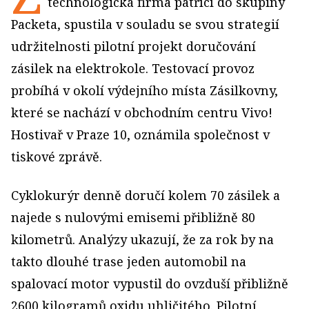
technologická firma patřící do skupiny
Packeta, spustila v souladu se svou strategií
udržitelnosti pilotní projekt doručování
zásilek na elektrokole. Testovací provoz
probíhá v okolí výdejního místa Zásilkovny,
které se nachází v obchodním centru Vivo!
Hostivař v Praze 10, oznámila společnost v
tiskové zprávě.
Cyklokurýr denně doručí kolem 70 zásilek a
najede s nulovými emisemi přibližně 80
kilometrů. Analýzy ukazují, že za rok by na
takto dlouhé trase jeden automobil na
spalovací motor vypustil do ovzduší přibližně
2600 kilogramů oxidu uhličitého. Pilotní