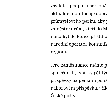
zásilek a podporu personá
aktuálně monitoruje dopra
průmyslového parku, aby p
zaměstnancům, kteří do Mo
mělo být do konce příštího 
národní operátor komuni
regionu.
„Pro zaměstnance máme př
společnosti, typicky pětit
příspěvky na penzijní poji
náborovém příspěvku,“ říká
České pošty.