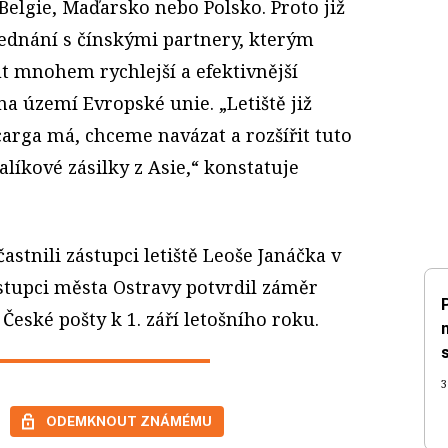
elgie, Maďarsko nebo Polsko. Proto již
jednání s čínskými partnery, kterým
t mnohem rychlejší a efektivnější
na území Evropské unie. „Letiště již
arga má, chceme navázat a rozšířit tuto
alíkové zásilky z Asie,“ konstatuje
astnili zástupci letiště Leoše Janáčka v
ástupci města Ostravy potvrdil záměr
České pošty k 1. září letošního roku.
3
ODEMKNOUT ZNÁMÉMU