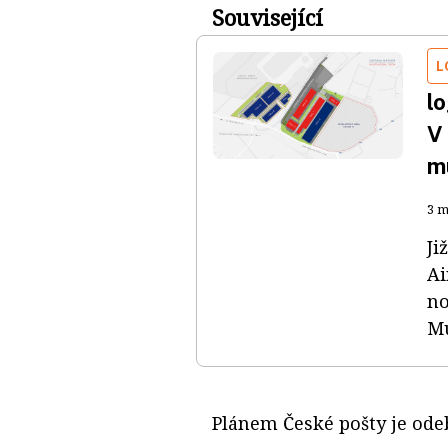
Související
L
lo
V
m
3 m
Ji
Ai
no
Mu
Plánem České pošty je ode