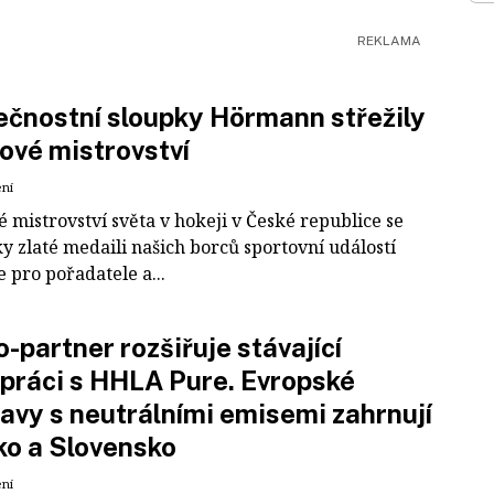
čnostní sloupky Hörmann střežily
ové mistrovství
ení
 mistrovství světa v hokeji v České republice se
ky zlaté medaili našich borců sportovní událostí
e pro pořadatele a...
-partner rozšiřuje stávající
práci s HHLA Pure. Evropské
avy s neutrálními emisemi zahrnují
ko a Slovensko
ení