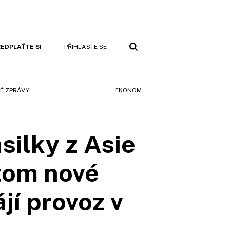
EDPLAŤTE SI
PŘIHLASTE SE
EKONOM
É ZPRÁVY
silky z Asie
 tom nové
jí provoz v