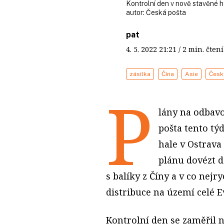
Kontrolní den v nově stavěné h
autor:
Česká pošta
pat
4. 5. 2022
21:21
/ 2 min. čt
zásilka
Čína
Asie
Česk
P
lány na odbavo
pošta tento tý
hale v Ostrava
plánu dovézt d
s balíky z Číny a v co nejr
distribuce na území celé E
Kontrolní den se zaměřil n