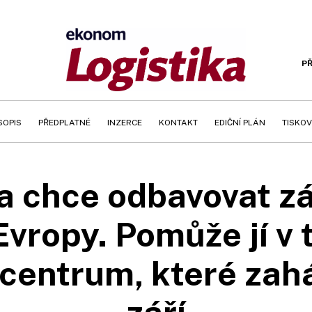
PŘ
SOPIS
PŘEDPLATNÉ
INZERCE
KONTAKT
EDIČNÍ PLÁN
TISKOV
 chce odbavovat zá
Evropy. Pomůže jí v
 centrum, které zahá