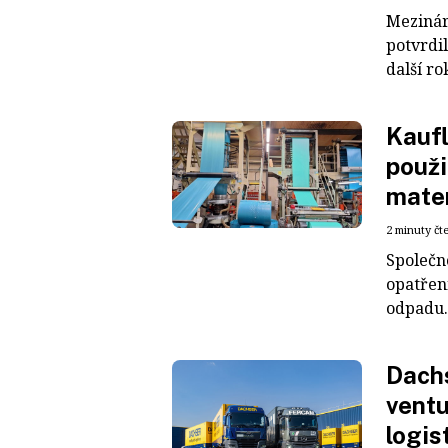
Mezinár
potvrdil
další ro
Kaufl
použi
mater
2 minuty čt
Společn
opatřen
odpadu. 
Dachs
ventu
logis