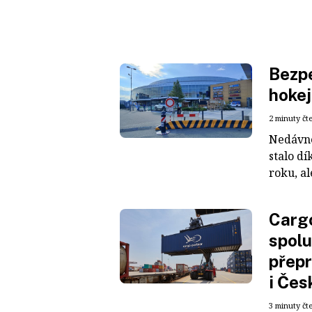
Bezpe
hokej
2 minuty čt
Nedávné
stalo dí
roku, al
Cargo
spolu
přepr
i Čes
3 minuty čt