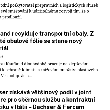
odní poskytovatel přepravních a logistických služeb
 své směřování k udržitelnému rozvoji tím, že o
k prodloužil...
and recykluje transportní obaly. Z
té obalové fólie se stane nový
iál
ení
ost Kaufland dlouhodobě pracuje na zlepšování
í k ochraně klimatu a snižování množství plastového
Ve spolupráci s...
er získává většinový podíl v joint
re pro sběrnou službu a kontraktní
tiku v Itálii – Dachser & Fercam