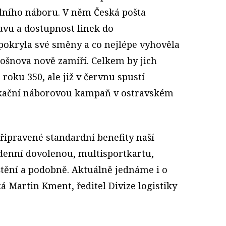
lního náboru. V něm Česká pošta
vu a dostupnost linek do
okryla své směny a co nejlépe vyhověla
šnova nově zamíří. Celkem by jich
roku 350, ale již v červnu spustí
kační náborovou kampaň v ostravském
ipravené standardní benefity naší
ýdenní dovolenou, multisportkartu,
štění a podobně. Aktuálně jednáme i o
 Martin Kment, ředitel Divize logistiky