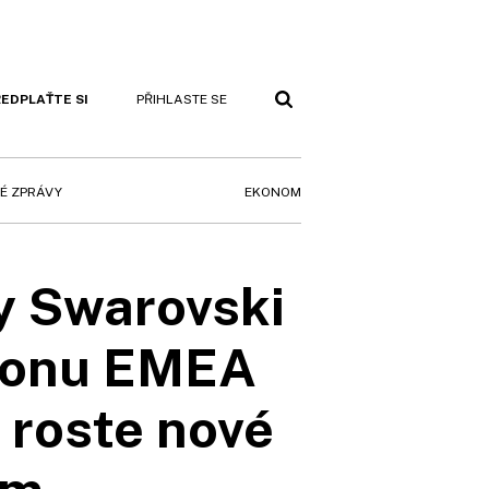
EDPLAŤTE SI
PŘIHLASTE SE
EKONOM
É ZPRÁVY
y Swarovski
gionu EMEA
i roste nové