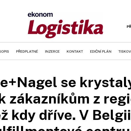
PŘ
SOPIS
PŘEDPLATNÉ
INZERCE
KONTAKT
EDIČNÍ PLÁN
TISKOV
e+Nagel se krystal
k zákazníkům z re
ež kdy dříve. V Belgi