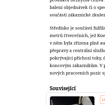
balení objednávek či o spe
součástí zákaznické zkuše
Středisko je součástí fulfi
metrů čtverečních, jež Ku
v něm byla zřízena plně a
přepravy a centrální služ
pokrývající příchozí toky,
koncovým zákazníkům. V p
nových pracovních pozic s
Související
L