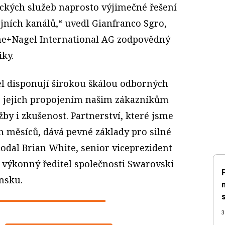
ických služeb naprosto výjimečné řešení
jních kanálů,“ uvedl Gianfranco Sgro,
ne+Nagel International AG zodpovědný
iky.
l disponují širokou škálou odborných
e jejich propojením našim zákazníkům
žby i zkušenost. Partnerství, které jsme
 měsíců, dává pevné základy pro silné
odal Brian White, senior viceprezident
a výkonný ředitel společnosti Swarovski
nsku.
3