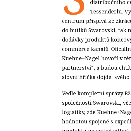
distribučního 
Tessenderlu. V
centrum přispívá ke zkrácen
do butiků Swarovski, tak
dodávky produktů koncov
commerce kanálů. Oficiální
Kuehne+Nagel hovoří v tét
partnerství“, a budou chtít
slovní hříčka dojde svého
Vedle kompletní správy B2
společnosti Swarovski, vče
logistiky, zde Kuehne+Nage
hodnotou spojené s expedic
produktu nezbytná citlivá 