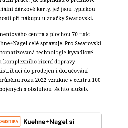
ciální dárkové karty, jež jsou typickou
nosti při nákupu u značky Swarovski.
lmentového centra s plochou 70 tisíc
ehne+Nagel celé spravuje. Pro Swarovski
utomatizovaná technologie kyvadlové
ba komplexního řízení dopravy
 distribuci do prodejen i doručování
růběhu roku 2022 vznikne v centru 100
pojených s obsluhou těchto služeb.
Kuehne+Nagel si
OGISTIKA