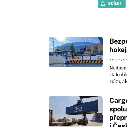
SDÍLET
Bezpe
hokej
2 minuty čt
Nedávné
stalo dí
roku, al
Cargo
spolu
přepr
i Čes