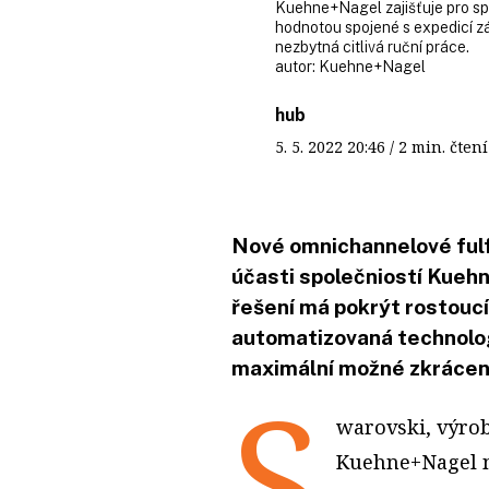
Kuehne+Nagel zajišťuje pro sp
hodnotou spojené s expedicí zá
nezbytná citlivá ruční práce.
autor:
Kuehne+Nagel
hub
5. 5. 2022
20:46
/ 2 min. čt
Nové omnichannelové fulf
účasti společniostí Kueh
řešení má pokrýt rostouc
automatizovaná technolo
maximální možné zkrácení
S
warovski, výrob
Kuehne+Nagel n