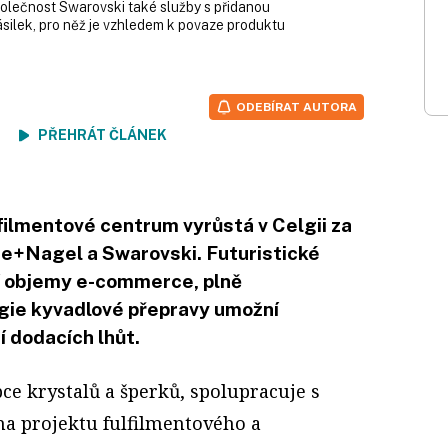
olečnost Swarovski také služby s přidanou
silek, pro něž je vzhledem k povaze produktu
ODEBÍRAT AUTORA
ení
PŘEHRÁT ČLÁNEK
ilmentové centrum vyrůstá v Celgii za
ne+Nagel a Swarovski. Futuristické
í objemy e-commerce, plně
gie kyvadlové přepravy umožní
 dodacích lhůt.
ce krystalů a šperků, spolupracuje s
a projektu fulfilmentového a