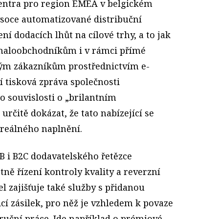
centra pro region EMEA v belgickém
ysoce automatizované distribuční
í dodacích lhůt na cílové trhy, a to jak
 maloobchodníkům i v rámci přímé
ým zákazníkům prostřednictvím e-
 tisková zpráva společnosti
o souvislosti o „brilantním
 určitě dokázat, že tato nabízející se
 reálného naplnění.
B i B2C dodavatelského řetězce
tně řízení kontroly kvality a reverzní
l zajišťuje také služby s přidanou
í zásilek, pro něž je vzhledem k povaze
ruční práce. Jde například o prémiové