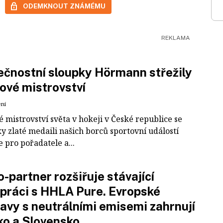
ODEMKNOUT ZNÁMÉMU
čnostní sloupky Hörmann střežily
ové mistrovství
ení
 mistrovství světa v hokeji v České republice se
ky zlaté medaili našich borců sportovní událostí
e pro pořadatele a...
-partner rozšiřuje stávající
práci s HHLA Pure. Evropské
avy s neutrálními emisemi zahrnují
ko a Slovensko