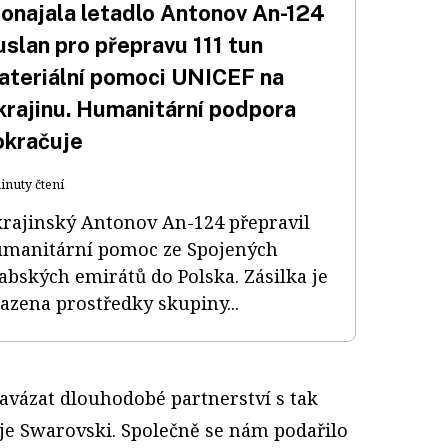
ronajala letadlo Antonov An-124
uslan pro přepravu 111 tun
ateriální pomoci UNICEF na
krajinu. Humanitární podpora
okračuje
inuty čtení
rajinský Antonov An-124 přepravil
manitární pomoc ze Spojených
abských emirátů do Polska. Zásilka je
azena prostředky skupiny...
navázat dlouhodobé partnerství s tak
 je Swarovski. Společně se nám podařilo