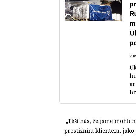
p
R
m
U
p
2 m
Uk
hu
ar
hr
„Těší nás, že jsme mohli 
prestižním klientem, jako