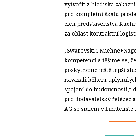
vytvořit z hlediska zákazn
pro kompletní škálu prode
člen představenstva Kueh
za oblast kontraktní logist
„Swarovski i Kuehne+Nage
kompetencí a těšíme se, ž
poskytneme ještě lepší slu
navázali během uplynulých
spojení do budoucnosti,“ d
pro dodavatelský řetězec 
AG se sídlem v Lichtenštej