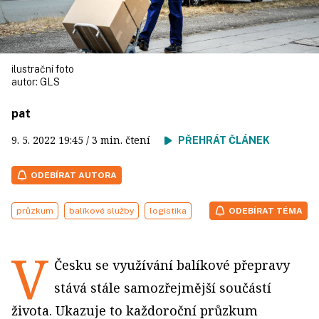
ilustrační foto
autor:
GLS
pat
9. 5. 2022
19:45
/ 3 min. čtení
PŘEHRÁT ČLÁNEK
ODEBÍRAT AUTORA
průzkum
balíkové služby
logistika
ODEBÍRAT TÉMA
V
Česku se využívání balíkové přepravy
stává stále samozřejmější součástí
života. Ukazuje to každoroční průzkum