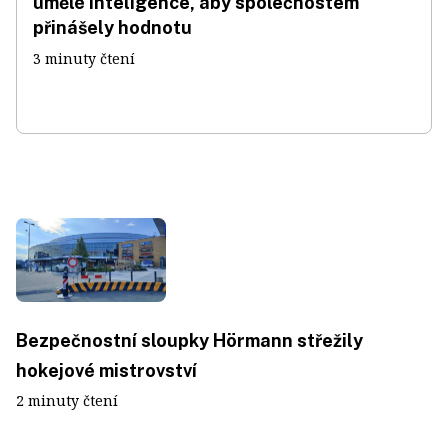
umělé inteligence, aby společnostem
přinášely hodnotu
3 minuty čtení
Bezpečnostní sloupky Hörmann střežily
hokejové mistrovství
2 minuty čtení