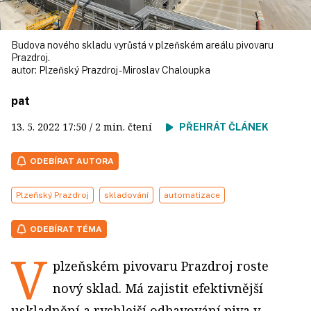
Budova nového skladu vyrůstá v plzeňském areálu pivovaru
Prazdroj.
autor:
Plzeňský Prazdroj - Miroslav Chaloupka
pat
13. 5. 2022
17:50
/ 2 min. čtení
PŘEHRÁT ČLÁNEK
ODEBÍRAT AUTORA
Plzeňský Prazdroj
skladování
automatizace
ODEBÍRAT TÉMA
V
plzeňském pivovaru Prazdroj roste
nový sklad. Má zajistit efektivnější
uskladnění a rychlejší odbavování piva v