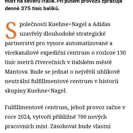
míst na severu Itálie. Při plném provozu zpracuje
denně 375 tisíc balíků.
S
polečnosti Kuehne+Nagel a Adidas
uzavřely dlouhodobé strategické
partnerství pro vysoce automatizované a
vícekanálové expediční centrum o rozloze 130
tisíc metrů čtverečních v italském městě
Mantova. Bude se jednat o největší uhlíkově
neutrální fulfillmentové centrum v historii
skupiny Kuehne+Nagel.
Fulfillmentové centrum, jehož provoz začne v
roce 2024, vytvoří přibližně 700 nových
pracovních míst. Zásobovat bude vlastní