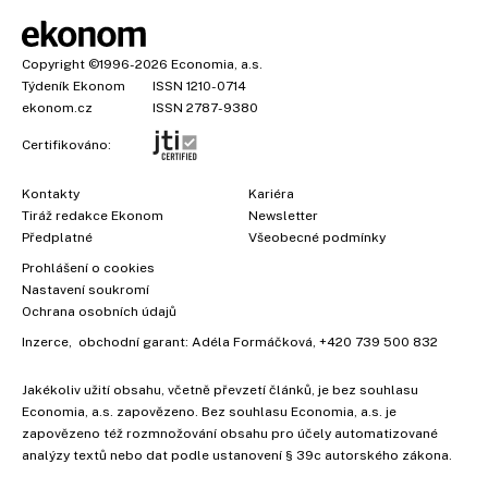
Copyright
©1996-2026
Economia, a.s.
Týdeník Ekonom
ISSN 1210-0714
ekonom.cz
ISSN 2787-9380
Certifikováno:
Kontakty
Kariéra
Tiráž redakce Ekonom
Newsletter
×
Předplatné
Všeobecné podmínky
Prohlášení o cookies
Nastavení soukromí
Ochrana osobních údajů
Inzerce
, obchodní garant:
Adéla Formáčková
,
+420 739 500 832
Jakékoliv užití obsahu, včetně převzetí článků, je bez souhlasu
Economia, a.s. zapovězeno. Bez souhlasu Economia, a.s. je
zapovězeno též rozmnožování obsahu pro účely automatizované
analýzy textů nebo dat podle ustanovení § 39c autorského zákona.