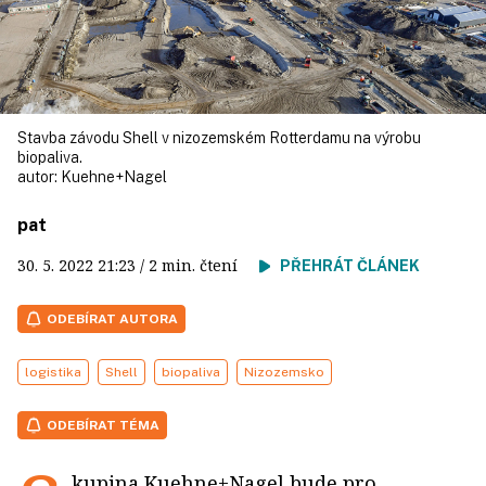
Stavba závodu Shell v nizozemském Rotterdamu na výrobu
biopaliva.
autor:
Kuehne+Nagel
pat
30. 5. 2022
21:23
/ 2 min. čtení
PŘEHRÁT ČLÁNEK
ODEBÍRAT AUTORA
logistika
Shell
biopaliva
Nizozemsko
ODEBÍRAT TÉMA
kupina Kuehne+Nagel bude pro