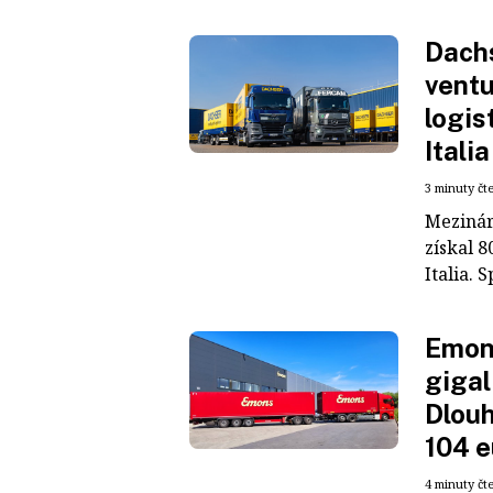
Dachs
ventu
logis
Italia
3 minuty čt
Mezinár
získal 8
Italia. S
Emons
gigal
Dlouh
104 e
4 minuty čt