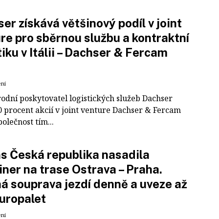
er získává většinový podíl v joint
re pro sběrnou službu a kontraktní
tiku v Itálii – Dachser & Fercam
ení
odní poskytovatel logistických služeb Dachser
0 procent akcií v joint venture Dachser & Fercam
polečnost tím...
 Česká republika nasadila
iner na trase Ostrava – Praha.
á souprava jezdí denně a uveze až
uropalet
ení