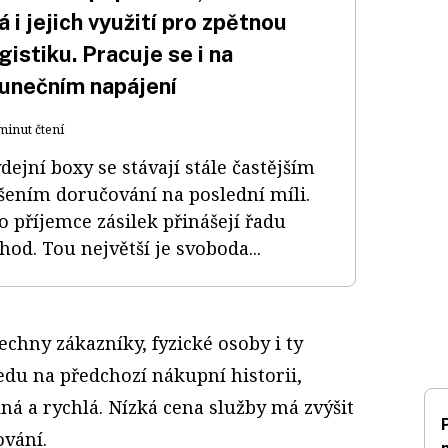
 i jejich využití pro zpětnou
gistiku. Pracuje se i na
lunečním napájení
minut čtení
dejní boxy se stávají stále častějším
šením doručování na poslední míli.
o příjemce zásilek přinášejí řadu
hod. Tou největší je svoboda...
echny zákazníky, fyzické osoby i ty
edu na předchozí nákupní historii,
á a rychlá. Nízká cena služby má zvýšit
vání.