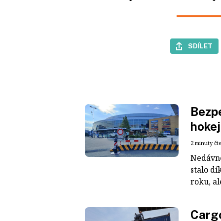
SDÍLET
Bezpe
hokej
2 minuty čt
Nedávné
stalo dí
roku, al
Cargo