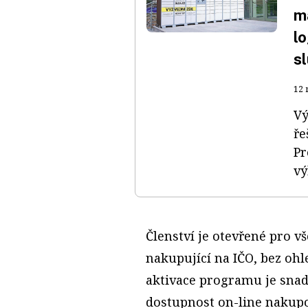
má
lo
s
12 
Vý
ře
Pr
vý
Členství je otevřené pro vš
nakupující na IČO, bez ohl
aktivace programu je snadn
dostupnost on-line nakupo