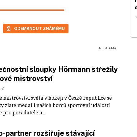
3
ODEMKNOUT ZNÁMÉMU
čnostní sloupky Hörmann střežily
ové mistrovství
ení
 mistrovství světa v hokeji v České republice se
ky zlaté medaili našich borců sportovní událostí
e pro pořadatele a...
-partner rozšiřuje stávající