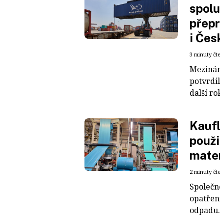
spolu
přepr
i Čes
3 minuty čt
Mezinár
potvrdil
další ro
Kaufl
použi
mater
2 minuty čt
Společn
opatřen
odpadu. 