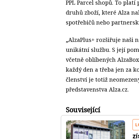
PPL Parcel shopů. To platí 
druhů zboží, které Alza na
spotřebičů nebo partnersk
„AlzaPlus+ rozšiřuje naši
unikátní službu. S její po
včetně oblíbených AlzaBo
každý den a třeba jen za 
členství je totiž neomezen
představenstva Alza.cz.
Související
L
z