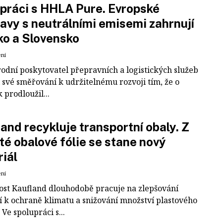
práci s HHLA Pure. Evropské
avy s neutrálními emisemi zahrnují
ko a Slovensko
ení
odní poskytovatel přepravních a logistických služeb
 své směřování k udržitelnému rozvoji tím, že o
k prodloužil...
and recykluje transportní obaly. Z
té obalové fólie se stane nový
iál
ení
ost Kaufland dlouhodobě pracuje na zlepšování
í k ochraně klimatu a snižování množství plastového
Ve spolupráci s...