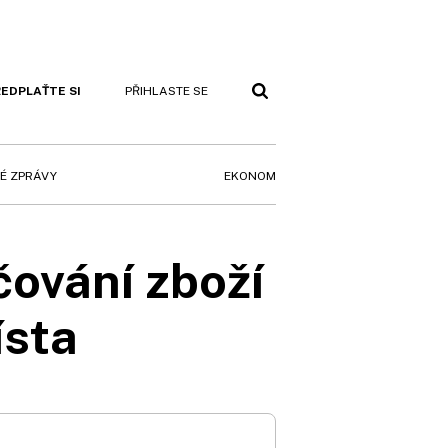
EDPLAŤTE SI
PŘIHLASTE SE
EKONOM
É ZPRÁVY
čování zboží
ísta