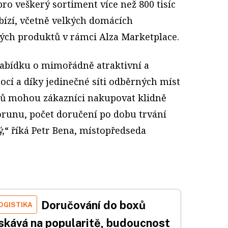
pro veškerý sortiment více než 800 tisíc
bízí, včetně velkých domácích
ých produktů v rámci Alza Marketplace.
 nabídku o mimořádně atraktivní a
mocí a díky jedinečné síti odběrných míst
xů mohou zákazníci nakupovat klidně
korunu, počet doručení po dobu trvání
ý,“ říká Petr Bena, místopředseda
Doručování do boxů
OGISTIKA
ískává na popularitě, budoucnost