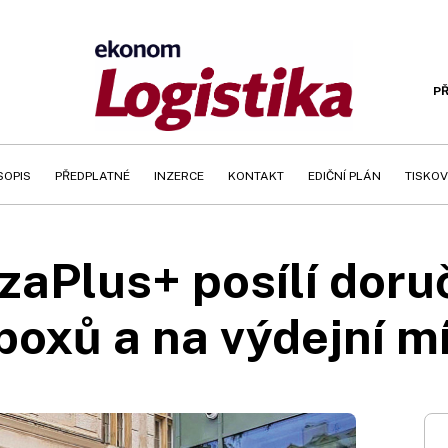
PŘ
SOPIS
PŘEDPLATNÉ
INZERCE
KONTAKT
EDIČNÍ PLÁN
TISKOV
aPlus+ posílí doru
boxů a na výdejní m