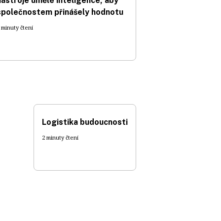
nástroje umělé inteligence, aby
společnostem přinášely hodnotu
 minuty čtení
Logistika budoucnosti
2 minuty čtení