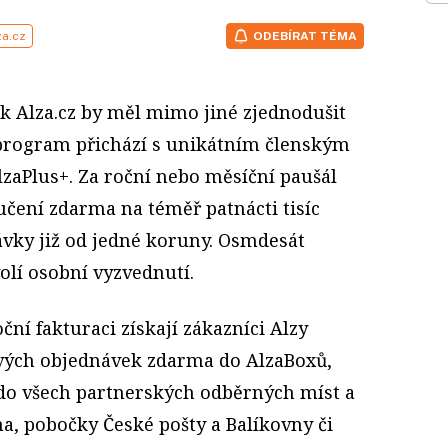
za.cz
ODEBÍRAT TÉMA
ek Alza.cz by měl mimo jiné zjednodušit
program přichází s unikátním členským
aPlus+. Za roční nebo měsíční paušál
čení zdarma na téměř patnácti tisíc
vky již od jedné koruny. Osmdesát
olí osobní vyzvednutí.
ční fakturaci získají zákazníci Alzy
vých objednávek zdarma do AlzaBoxů,
 do všech partnerských odběrných míst a
a, pobočky České pošty a Balíkovny či