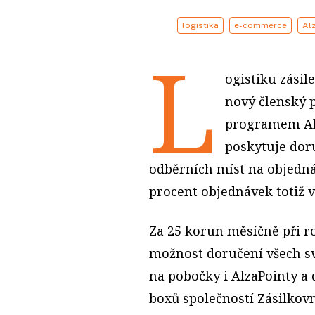
logistika
e-commerce
Al
L
ogistiku zásil
nový členský 
programem Alz
poskytuje doru
odběrních míst na objedná
procent objednávek totiž v
Za 25 korun měsíčně při ro
možnost doručení všech s
na pobočky i AlzaPointy a
boxů společností Zásilkovn