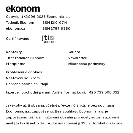
Copyright
©1996-2026
Economia, a.s.
Týdeník Ekonom
ISSN 1210-0714
ekonom.cz
ISSN 2787-9380
Certifikováno:
Kontakty
Kariéra
Tiráž redakce Ekonom
Newsletter
×
Předplatné
Všeobecné podmínky
Prohlášení o cookies
Nastavení soukromí
Ochrana osobních údajů
Inzerce
, obchodní garant:
Adéla Formáčková
,
+420 739 500 832
Jakékoliv užití obsahu, včetně převzetí článků, je bez souhlasu
Economia, a.s. zapovězeno. Bez souhlasu Economia, a.s. je
zapovězeno též rozmnožování obsahu pro účely automatizované
analýzy textů nebo dat podle ustanovení § 39c autorského zákona.