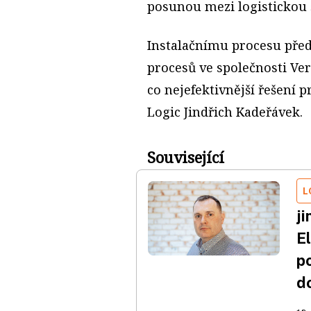
posunou mezi logistickou 
Instalačnímu procesu před
procesů ve společnosti Ve
co nejefektivnější řešení 
Logic Jindřich Kadeřávek.
Související
L
j
E
p
d