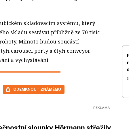
kubickém skladovacím systému, který
ho skladu sestávat přibližně ze 70 tisíc
 roboty. Mimoto budou součástí
yři carousel porty a čtyři conveyor
vání a vychystávání.
3
ODEMKNOUT ZNÁMÉMU
čnostní sloupky Hörmann střežily