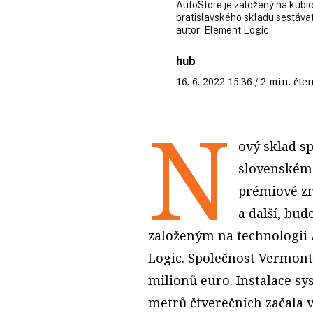
AutoStore je založený na kubi
bratislavského skladu sestávat p
autor:
Element Logic
hub
16. 6. 2022
15:36
/ 2 min. č
N
ový sklad s
slovenském
prémiové zna
a další, bu
založeným na technologii 
Logic. Společnost Vermont 
milionů euro. Instalace s
metrů čtverečních začala v