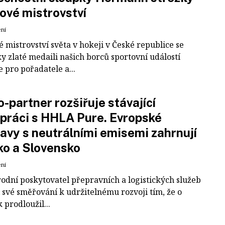
ové mistrovství
ení
 mistrovství světa v hokeji v České republice se
ky zlaté medaili našich borců sportovní událostí
e pro pořadatele a...
-partner rozšiřuje stávající
práci s HHLA Pure. Evropské
avy s neutrálními emisemi zahrnují
ko a Slovensko
ení
odní poskytovatel přepravních a logistických služeb
 své směřování k udržitelnému rozvoji tím, že o
k prodloužil...