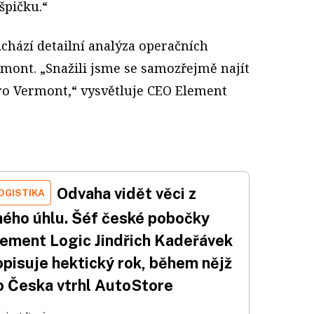
špičku.“
chází detailní analýza operačních
rmont. „Snažili jsme se samozřejmě najít
pro Vermont,“ vysvětluje CEO Element
Odvaha vidět věci z
OGISTIKA
iného úhlu. Šéf české pobočky
lement Logic Jindřich Kadeřávek
opisuje hektický rok, během nějž
o Česka vtrhl AutoStore