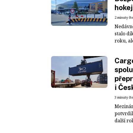
hokej
2 minuty čt
Nedávné
stalo dí
roku, al
Cargo
spolu
přepr
i Čes
3 minuty čt
Mezinár
potvrdil
další ro