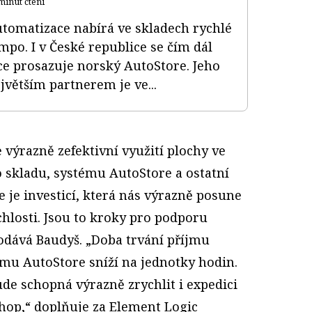
minut čtení
tomatizace nabírá ve skladech rychlé
mpo. I v České republice se čím dál
ce prosazuje norský AutoStore. Jeho
jvětším partnerem je ve...
výrazně zefektivní využití plochy ve
o skladu, systému AutoStore a ostatní
 je investicí, která nás výrazně posune
ychlosti. Jsou to kroky pro podporu
dodává Baudyš. „Doba trvání příjmu
ému AutoStore sníží na jednotky hodin.
de schopná výrazně zrychlit i expedici
shop,“ doplňuje za Element Logic