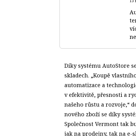
13 
Au
te
ví
ne
Díky systému AutoStore se 
skladech. „Koupě vlastníh
automatizace a technologie
v efektivitě, přesnosti a r
našeho růstu a rozvoje,“ 
nového zboží se díky syst
Společnost Vermont tak bu
jak na prodejny, tak na e-