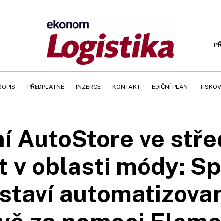
PŘ
SOPIS
PŘEDPLATNÉ
INZERCE
KONTAKT
EDIČNÍ PLÁN
TISKOV
ní AutoStore ve stře
t v oblasti módy: S
staví automatizovan