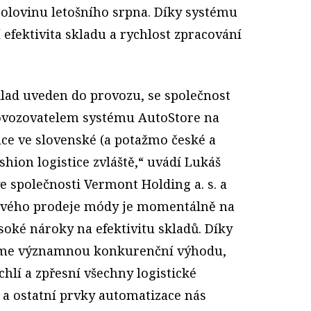
polovinu letošního srpna. Díky systému
 efektivita skladu a rychlost zpracování
klad uveden do provozu, se společnost
ovozovatelem systému AutoStore na
uce ve slovenské (a potažmo české a
shion logistice zvláště,“ uvádí Lukáš
ve společnosti Vermont Holding a. s. a
tového prodeje módy je momentálně na
ysoké nároky na efektivitu skladů. Díky
káme významnou konkurenční výhodu,
chlí a zpřesní všechny logistické
 a ostatní prvky automatizace nás