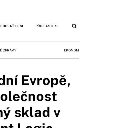
EDPLAŤTE SI
PŘIHLASTE SE
EKONOM
É ZPRÁVY
dní Evropě,
polečnost
ý sklad v