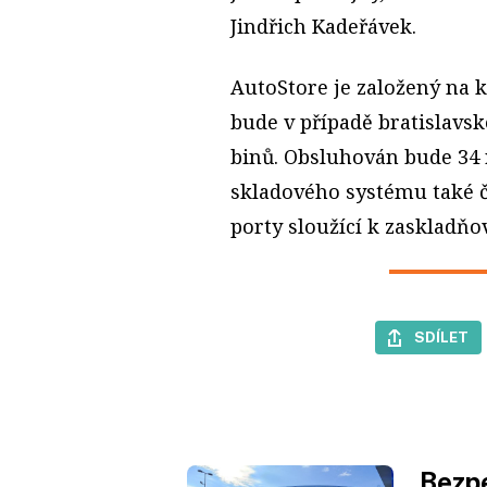
Jindřich Kadeřávek.
AutoStore je založený na 
bude v případě bratislavské
binů. Obsluhován bude 34
skladového systému také čt
porty sloužící k zaskladňo
SDÍLET
Bezpe