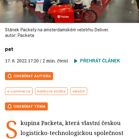
Stánek Packety na amsterdamském veletrhu Deliver.
autor:
Packeta
pat
17. 6. 2022
17:20
/ 2 min. čtení
PŘEHRÁT ČLÁNEK
ODEBÍRAT AUTORA
e-commerce
balíkové služby
veletrh
ODEBÍRAT TÉMA
S
kupina Packeta, která vlastní českou
logisticko-technologickou společnost