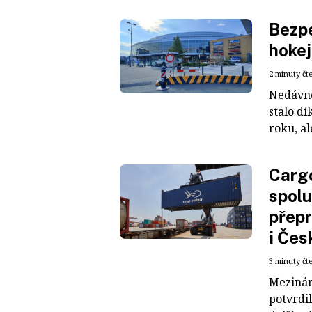
Bezpe
hokej
2 minuty čt
Nedávné
stalo dí
roku, al
Cargo
spolu
přepr
i Čes
3 minuty čt
Mezinár
potvrdil