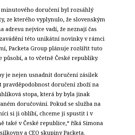
í minutového doručení byl rozsáhlý
y, ze kterého vyplynulo, že slovenským
 adresu nejvíce vadí, že neznají čas
 zavádění této unikátní novinky v rámci
mí, Packeta Group plánuje rozšířit tuto
e působí, a to včetně České republiky.
y je nejen usnadnit doručení zásilek
it pravděpodobnost doručení zboží na
uhlíková stopa, která by byla jinak
aném doručování. Pokud se služba na
i si ji oblíbí, chceme ji spustit i v
ě také v České republice,“ říká Simona
ásilkovny a CEO skupiny Packeta.