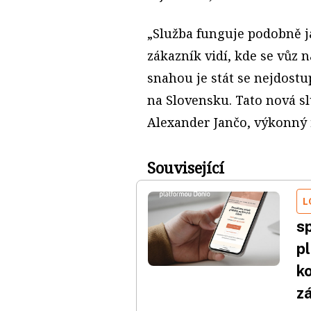
„Služba funguje podobně ja
zákazník vidí, kde se vůz 
snahou je stát se nejdostup
na Slovensku. Tato nová s
Alexander Jančo, výkonný 
Související
L
s
p
k
zá