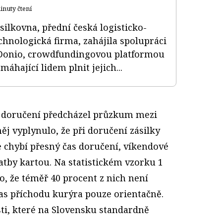
inuty čtení
silkovna, přední česká logisticko-
chnologická firma, zahájila spolupráci
Donio, crowdfundingovou platformou
máhající lidem plnit jejich...
 doručení předcházel průzkum mezi
ěj vyplynulo, že při doručení zásilky
 chybí přesný čas doručení, víkendové
tby kartou. Na statistickém vzorku 1
, že téměř 40 procent z nich není
čas příchodu kurýra pouze orientačně.
ti, které na Slovensku standardně