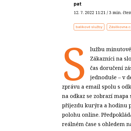
pat
12. 7. 2022
11:21
/ 3 min. č
balíkové služby
Zásilkovna.c
S
lužbu minutové
Zákazníci na s
čas doručení zá
jednoduše – v d
zprávu a email spolu s odk
na odkaz se zobrazí mapa s
příjezdu kurýra a hodinu p
polohu online. Předpokláda
reálném čase s ohledem na