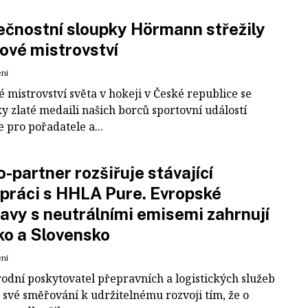
čnostní sloupky Hörmann střežily
ové mistrovství
ení
 mistrovství světa v hokeji v České republice se
ky zlaté medaili našich borců sportovní událostí
e pro pořadatele a...
-partner rozšiřuje stávající
práci s HHLA Pure. Evropské
avy s neutrálními emisemi zahrnují
ko a Slovensko
ení
odní poskytovatel přepravních a logistických služeb
 své směřování k udržitelnému rozvoji tím, že o