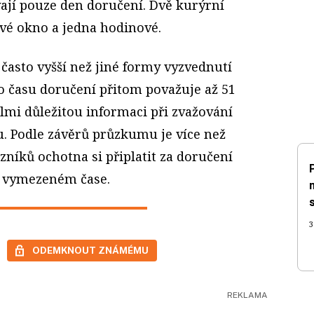
vají pouze den doručení. Dvě kurýrní
ové okno a jedna hodinové.
často vyšší než jiné formy vyzvednutí
o času doručení přitom považuje až 51
lmi důležitou informaci při zvažování
. Podle závěrů průzkumu je více než
níků ochotna si připlatit za doručení
ě vymezeném čase.
3
ODEMKNOUT ZNÁMÉMU