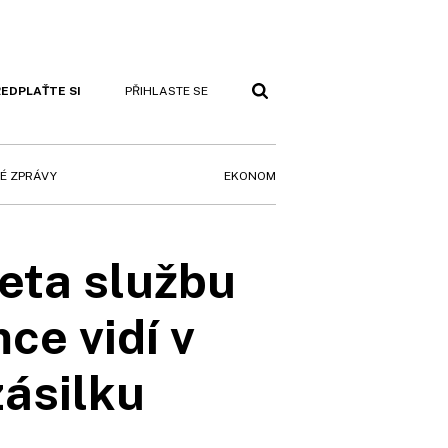
EDPLAŤTE SI
PŘIHLASTE SE
EKONOM
É ZPRÁVY
eta službu
ce vidí v
zásilku