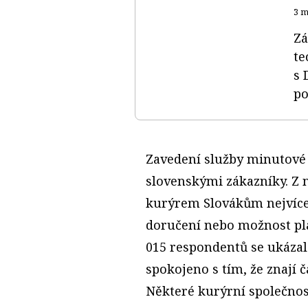
3 m
Zá
te
s 
po
Zavedení služby minutové
slovenskými zákazníky. Z n
kurýrem Slovákům nejvíce
doručení nebo možnost pla
015 respondentů se ukázalo
spokojeno s tím, že znají 
Některé kurýrní společnos