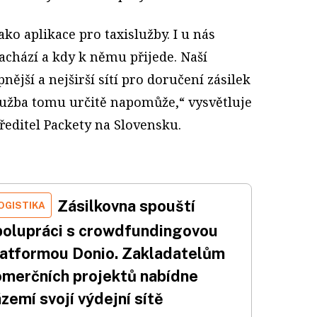
ko aplikace pro taxislužby. I u nás
nachází a kdy k němu přijede. Naší
nější a nejširší sítí pro doručení zásilek
lužba tomu určitě napomůže,“ vysvětluje
ředitel Packety na Slovensku.
Zásilkovna spouští
OGISTIKA
polupráci s crowdfundingovou
latformou Donio. Zakladatelům
omerčních projektů nabídne
zemí svojí výdejní sítě