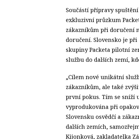
Součástí přípravy spuštěn
exkluzivní průzkum Packet
zákazníkům při doručení na
doručení. Slovensko je při
skupiny Packeta pilotní ze
službu do dalších zemí, kd
„Cílem nové unikátní služb
zákazníkům, ale také zvýš
první pokus. Tím se sníží 
vyprodukována při opakov
Slovensku osvědčí a zákazníc
dalších zemích, samozřejm
Kijonková, zakladatelka Z