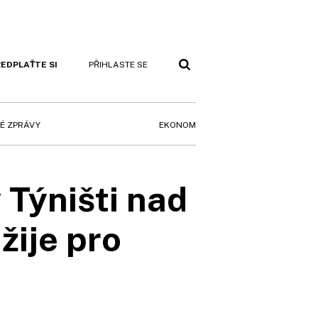
EDPLAŤTE SI
PŘIHLASTE SE
EKONOM
É ZPRÁVY
 Týništi nad
žije pro
u