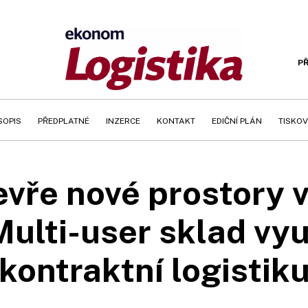
PŘ
SOPIS
PŘEDPLATNÉ
INZERCE
KONTAKT
EDIČNÍ PLÁN
TISKOV
vře nové prostory v
 Multi-user sklad vyu
kontraktní logistik