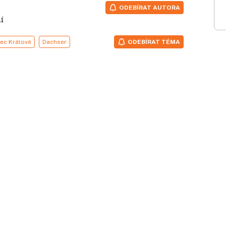
ODEBÍRAT AUTORA
tení
ec Králové
Dachser
ODEBÍRAT TÉMA
ké zařízení připravuje k otevření
 logistický provider Dachser Czech
Týništi nad Orlicí nedaleko Hradce
prostorách koncipovaných jako multi-
00 čtverečních metrů s kapacitou 14 500
tovat služby kontraktní logistiky. Na
racovních míst. Zahájení provozu je
hází v Panattoni Parku Týniště nad