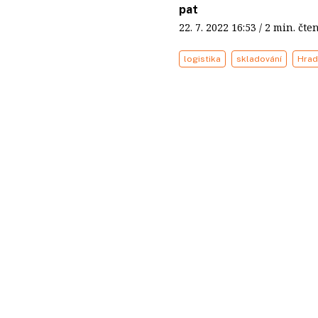
pat
22. 7. 2022
16:53
/ 2 min. č
logistika
skladování
Hrad
N
ové logistic
mezinárodní
Republic v 
Králové. V 
user sklad o velikosti 8 0
paletových míst bude posky
místě vznikne 25 nových p
naplánované na září 2022.
Nová budova skladu se nac