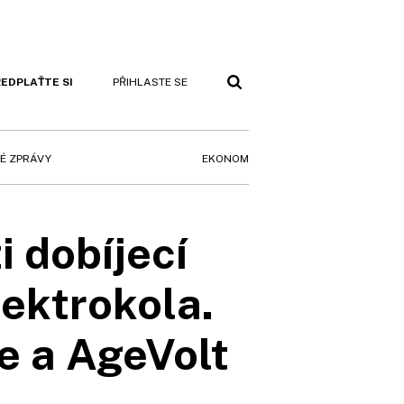
EDPLAŤTE SI
PŘIHLASTE SE
EKONOM
É ZPRÁVY
 dobíjecí
lektrokola.
e a AgeVolt