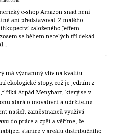
minut čtení
erický e‑shop Amazon snad není
tné ani představovat. Z malého
ihkupectví založeného Jeffem
zosem se během necelých tří dekád
l...
rý má významný vliv na kvalitu
ní ekologické stopy, což je jedním z
ů,“ říká Arpád Menyhart, který se v
nu stará o inovativní a udržitelné
cent našich zaměstnanců využívá
vu do práce a zpět a věříme, že
abíjecí stanice v areálu distribučního