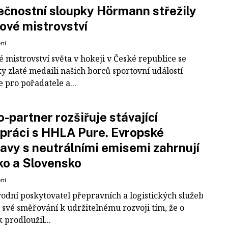
čnostní sloupky Hörmann střežily
ové mistrovství
ení
 mistrovství světa v hokeji v České republice se
ky zlaté medaili našich borců sportovní událostí
e pro pořadatele a...
-partner rozšiřuje stávající
práci s HHLA Pure. Evropské
avy s neutrálními emisemi zahrnují
ko a Slovensko
ení
odní poskytovatel přepravních a logistických služeb
 své směřování k udržitelnému rozvoji tím, že o
k prodloužil...