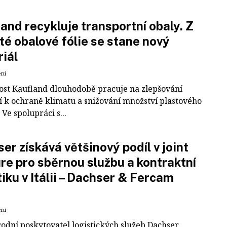
and recykluje transportní obaly. Z
té obalové fólie se stane nový
iál
ení
ost Kaufland dlouhodobě pracuje na zlepšování
í k ochraně klimatu a snižování množství plastového
Ve spolupráci s...
er získává většinový podíl v joint
re pro sběrnou službu a kontraktní
tiku v Itálii – Dachser & Fercam
ení
odní poskytovatel logistických služeb Dachser