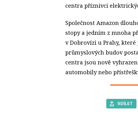
centra příznivci elektrick
Společnost Amazon dlouho
stopy a jedním z mnoha př
v Dobrovízi u Prahy, které 
průmyslových budov postav
centra jsou nově vyhrazen
automobily nebo přístřešky
SDÍLET