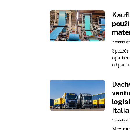
Kaufl
použi
mater
2 minuty čt
Společn
opatřen
odpadu. 
Dachs
ventu
logis
Italia
3 minuty čt
Mezinár