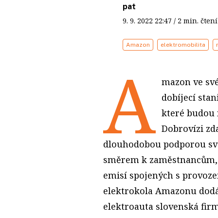
pat
9. 9. 2022
22:47
/ 2 min. čt
Amazon
elektromobilita
A
mazon ve své
dobíjecí stan
které budou 
Dobrovízi zd
dlouhodobou podporou svoz
směrem k zaměstnancům, k
emisí spojených s provoze
elektrokola Amazonu dodá
elektroauta slovenská fir