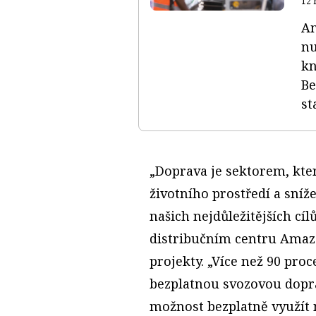
12 
Am
nu
kn
Be
sta
„Doprava je sektorem, kte
životního prostředí a sníže
našich nejdůležitějších cíl
distribučním centru Amazo
projekty. „Více než 90 pro
bezplatnou svozovou dopra
možnost bezplatně využít n