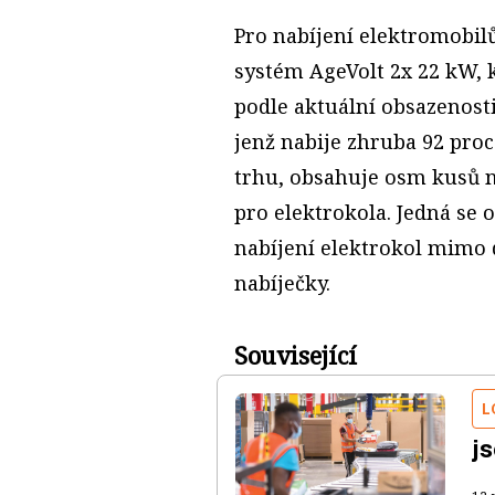
Pro nabíjení elektromobil
systém AgeVolt 2x 22 kW, 
podle aktuální obsazenosti
jenž nabije zhruba 92 pro
trhu, obsahuje osm kusů n
pro elektrokola. Jedná se 
nabíjení elektrokol mimo 
nabíječky.
Související
L
j