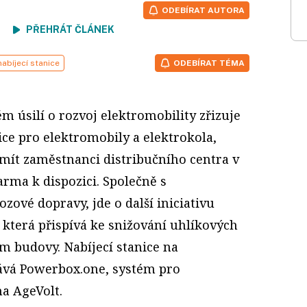
ODEBÍRAT AUTORA
ení
PŘEHRÁT ČLÁNEK
nabíjecí stanice
ODEBÍRAT TÉMA
m úsilí o rozvoj elektromobility zřizuje
ice pro elektromobily a elektrokola,
mít zaměstnanci distribučního centra v
arma k dispozici. Společně s
ové dopravy, jde o další iniciativu
terá přispívá ke snižování uhlíkových
m budovy. Nabíjecí stanice na
vá Powerbox.one, systém pro
ma AgeVolt.