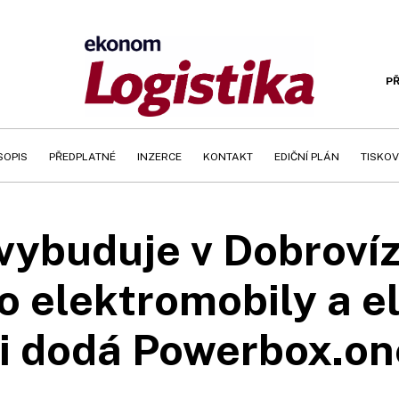
PŘ
SOPIS
PŘEDPLATNÉ
INZERCE
KONTAKT
EDIČNÍ PLÁN
TISKOV
ybuduje v Dobrovízi
o elektromobily a e
i dodá Powerbox.on