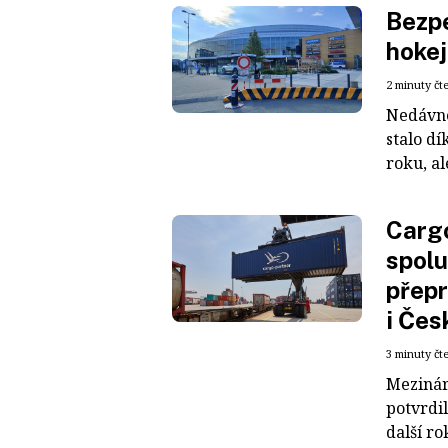
Bezpe
hokej
2 minuty čt
Nedávné
stalo dí
roku, al
Cargo
spolu
přepr
i Čes
3 minuty čt
Mezinár
potvrdil
další ro