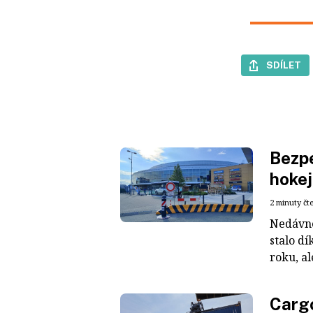
SDÍLET
Bezpe
hokej
2 minuty čt
Nedávné
stalo dí
roku, al
Cargo