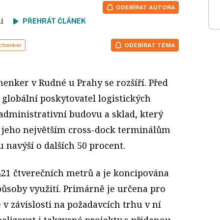
ODEBÍRAT AUTORA
tení
PŘEHRÁT ČLÁNEK
chenker
ODEBÍRAT TÉMA
enker v Rudné u Prahy se rozšíří. Před
m globální poskytovatel logistických
 administrativní budovu a sklad, který
k jeho největším cross-dock terminálům
u navýší o dalších 50 procent.
21 čtverečních metrů a je koncipována
působy využití. Primárně je určena pro
 v závislosti na požadavcích trhu v ní
alizovat i takzvané projekty s přidanou