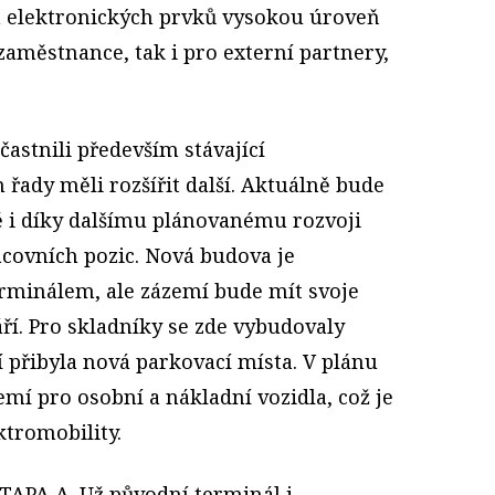
 elektronických prvků vysokou úroveň
zaměstnance, tak i pro externí partnery,
častnili především stávající
 řady měli rozšířit další. Aktuálně bude
tě i díky dalšímu plánovanému rozvoji
acovních pozic. Nová budova je
erminálem, ale zázemí bude mít svoje
áří. Pro skladníky se zde vybudovaly
í přibyla nová parkovací místa. V plánu
emí pro osobní a nákladní vozidla, což je
ktromobility.
 TAPA A. Už původní terminál i