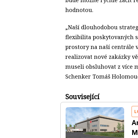
hodnotou.
„Naší dlouhodobou strategií
flexibilita poskytovaných s
prostory na naší centrál
realizovat nové zakázky v
museli obsluhovat z více mí
Schenker Tomáš Holomouc
Související
L
A
Me