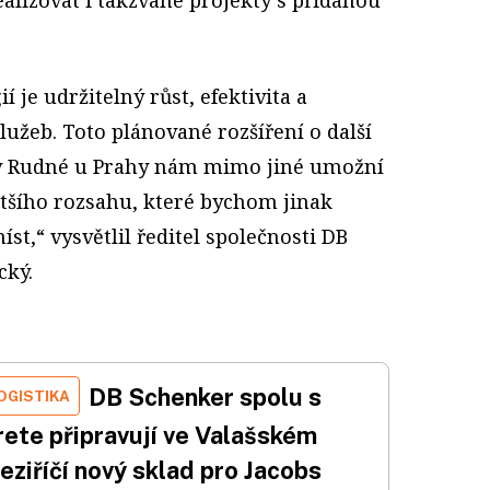
 je udržitelný růst, efektivita a
lužeb. Toto plánované rozšíření o další
e v Rudné u Prahy nám mimo jiné umožní
ětšího rozsahu, které bychom jinak
st,“ vysvětlil ředitel společnosti DB
ký.
DB Schenker spolu s
OGISTIKA
rete připravují ve Valašském
ziříčí nový sklad pro Jacobs