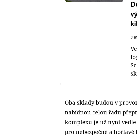
D
vý
k
3 m
Ve
lo
Sc
sk
Oba sklady budou v provoz
nabídnou celou řadu přepra
komplexu je už nyní vedle
pro nebezpečné a hořlavé 