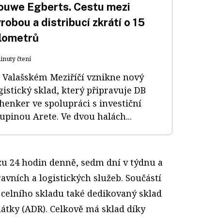
ouwe Egberts. Cestu mezi
robou a distribucí zkrátí o 15
ilometrů
inuty čtení
 Valašském Meziříčí vznikne nový
gistický sklad, který připravuje DB
henker ve spolupráci s investiční
upinou Arete. Ve dvou halách...
u 24 hodin denně, sedm dní v týdnu a
vních a logistických služeb. Součástí
 celního skladu také dedikovaný sklad
látky (ADR). Celkově má sklad díky