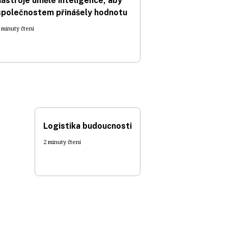
nástroje umělé inteligence, aby
společnostem přinášely hodnotu
 minuty čtení
Logistika budoucnosti
2 minuty čtení