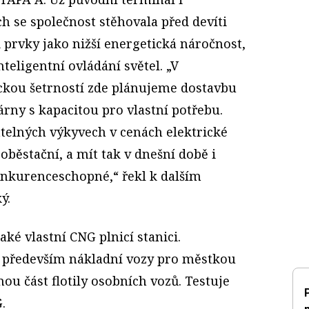
ch se společnost stěhovala před devíti
i prvky jako nižší energetická náročnost,
nteligentní ovládání světel. „V
ickou šetrností zde plánujeme dostavbu
árny s kapacitou pro vlastní potřebu.
telných výkyvech v cenách elektrické
oběstační, a mít tak v dnešní době i
onkurenceschopné,“ řekl k dalším
ý.
ké vlastní CNG plnicí stanici.
í především nákladní vozy pro městkou
nou část flotily osobních vozů. Testuje
.