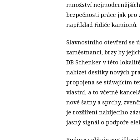
množství nejmodernějších
bezpečnosti práce jak pro 
například řidiče kamionů.
Slavnostního otevření se ú
zaměstnanci, brzy by jejich
DB Schenker v této lokali
nabízet desítky nových pr
propojena se stávajícím t
vlastní, a to včetně kancel
nové šatny a sprchy, zvenč
je rozšíření nabíjecího záz
jasný signál o podpoře ele
Budova splňuje certifikaci