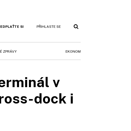
EDPLAŤTE SI
PŘIHLASTE SE
EKONOM
É ZPRÁVY
erminál v
ross-dock i