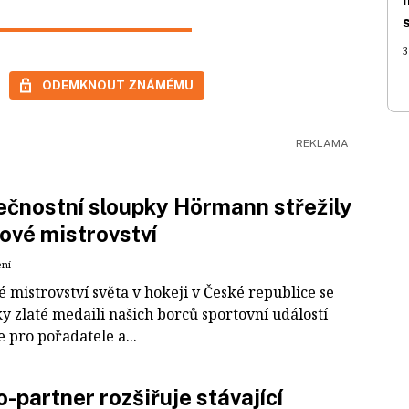
3
ODEMKNOUT ZNÁMÉMU
čnostní sloupky Hörmann střežily
ové mistrovství
ení
 mistrovství světa v hokeji v České republice se
ky zlaté medaili našich borců sportovní událostí
e pro pořadatele a...
-partner rozšiřuje stávající