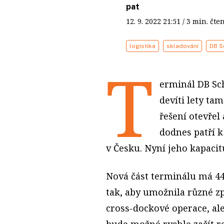
pat
12. 9. 2022
21:51
/ 3 min. č
logistika
skladování
DB S
T
erminál DB Sch
devíti lety ta
řešení otevřel
dodnes patří 
v Česku. Nyní jeho kapacit
Nová část terminálu má 44
tak, aby umožnila různé z
cross-dockové operace, ale
bude možné rychle začít re