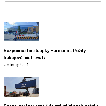
Bezpečnostní sloupky Hörmann střežily
hokejové mistrovství
2 minuty čtení
Cargo-partner rozšiřuje stávající spolupráci s