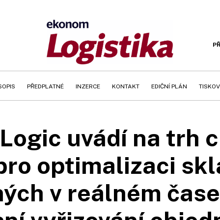
PŘ
SOPIS
PŘEDPLATNÉ
INZERCE
KONTAKT
EDIČNÍ PLÁN
TISKOV
Logic uvádí na trh 
pro optimalizaci sk
ných v reálném čase.