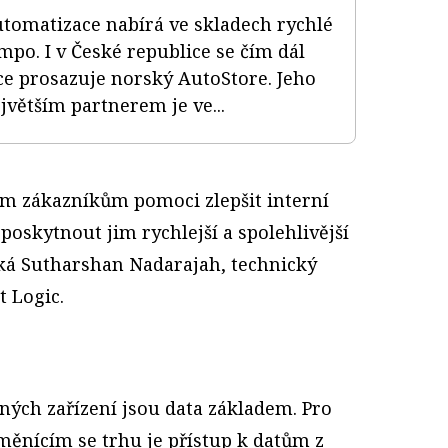
tomatizace nabírá ve skladech rychlé
mpo. I v České republice se čím dál
ce prosazuje norský AutoStore. Jeho
jvětším partnerem je ve...
m zákazníkům pomoci zlepšit interní
a poskytnout jim rychlejší a spolehlivější
íká Sutharshan Nadarajah, technický
t Logic.
ných zařízení jsou data základem. Pro
ěnícím se trhu je přístup k datům z