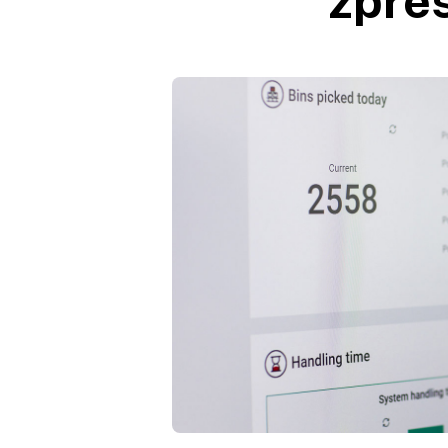
zpřes