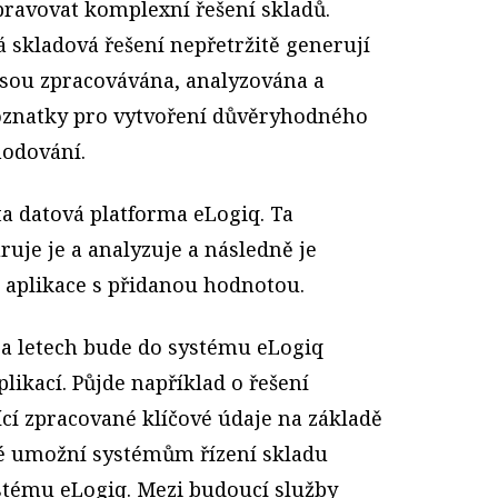
pravovat komplexní řešení skladů.
 skladová řešení nepřetržitě generují
 jsou zpracovávána, analyzována a
oznatky pro vytvoření důvěryhodného
hodování.
ta datová platforma eLogiq. Ta
uje je a analyzuje a následně je
a aplikace s přidanou hodnotou.
 a letech bude do systému eLogiq
likací. Půjde například o řešení
cí zpracované klíčové údaje na základě
eré umožní systémům řízení skladu
ystému eLogiq. Mezi budoucí služby