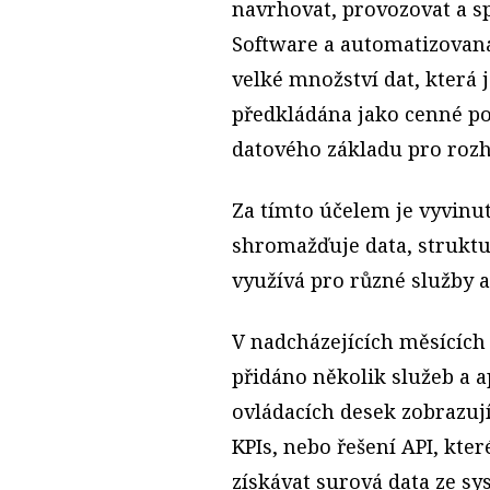
navrhovat, provozovat a s
Software a automatizovaná
velké množství dat, která
předkládána jako cenné p
datového základu pro roz
Za tímto účelem je vyvinu
shromažďuje data, struktur
využívá pro různé služby 
V nadcházejících měsících
přidáno několik služeb a ap
ovládacích desek zobrazují
KPIs, nebo řešení API, kt
získávat surová data ze s