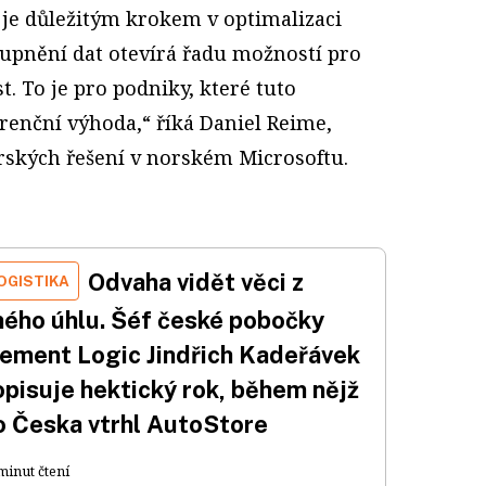
 je důležitým krokem v optimalizaci
tupnění dat otevírá řadu možností pro
st. To je pro podniky, které tuto
enční výhoda,“ říká Daniel Reime,
rských řešení v norském Microsoftu.
Odvaha vidět věci z
OGISTIKA
iného úhlu. Šéf české pobočky
lement Logic Jindřich Kadeřávek
opisuje hektický rok, během nějž
o Česka vtrhl AutoStore
minut čtení