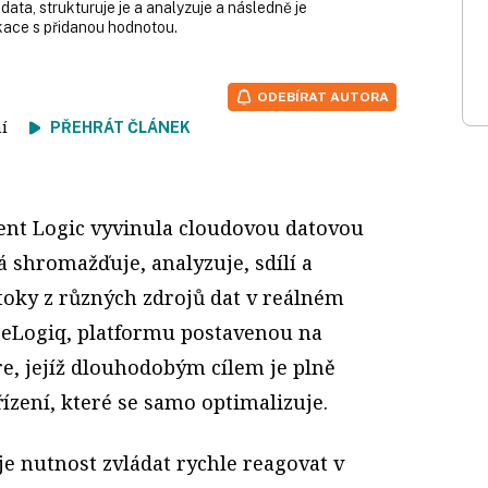
ata, strukturuje je a analyzuje a následně je
ikace s přidanou hodnotou.
ODEBÍRAT AUTORA
tení
PŘEHRÁT ČLÁNEK
ent Logic vyvinula cloudovou datovou
á shromažďuje, analyzuje, sdílí a
toky z různých zdrojů dat v reálném
o eLogiq, platformu postavenou na
e, jejíž dlouhodobým cílem je plně
ízení, které se samo optimalizuje.
e nutnost zvládat rychle reagovat v