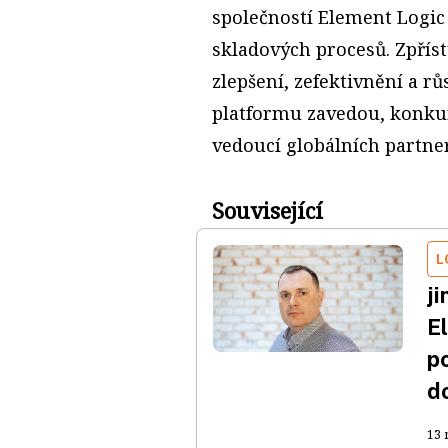
společností Element Logic
skladových procesů. Zpřís
zlepšení, zefektivnění a rů
platformu zavedou, konkur
vedoucí globálních partne
Související
L
j
E
p
d
13 