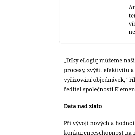
Au
te
ví
ne
„Díky eLogiq můžeme naši
procesy, zvýšit efektivitu 
vyřizování objednávek,“ ř
ředitel společnosti Elemen
Data nad zlato
Při vývoji nových a hodnot
konkurenceschopnost na m