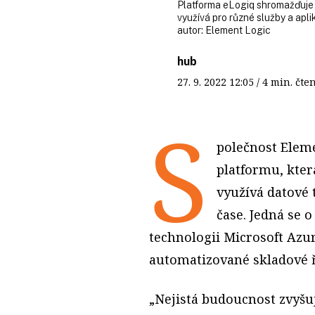
Platforma eLogiq shromažďuje d
využívá pro různé služby a apl
autor:
Element Logic
hub
27. 9. 2022
12:05
/ 4 min. č
S
polečnost Elem
platformu, kter
využívá datové 
čase. Jedná se 
technologii Microsoft Azur
automatizované skladové ř
„Nejistá budoucnost zvyšuj