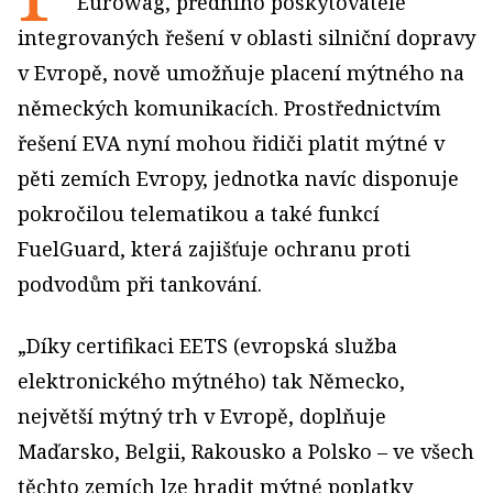
Eurowag, předního poskytovatele
integrovaných řešení v oblasti silniční dopravy
v Evropě, nově umožňuje placení mýtného na
německých komunikacích. Prostřednictvím
řešení EVA nyní mohou řidiči platit mýtné v
pěti zemích Evropy, jednotka navíc disponuje
pokročilou telematikou a také funkcí
FuelGuard, která zajišťuje ochranu proti
podvodům při tankování.
„Díky certifikaci EETS (evropská služba
elektronického mýtného) tak Německo,
největší mýtný trh v Evropě, doplňuje
Maďarsko, Belgii, Rakousko a Polsko – ve všech
těchto zemích lze hradit mýtné poplatky