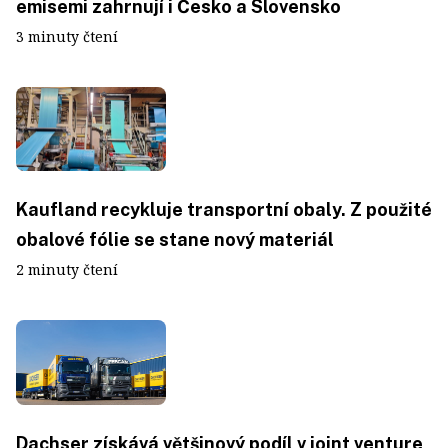
emisemi zahrnují i Česko a Slovensko
3 minuty čtení
Kaufland recykluje transportní obaly. Z použité
obalové fólie se stane nový materiál
2 minuty čtení
Dachser získává většinový podíl v joint venture