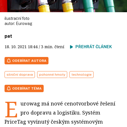
ilustrační foto
autor:
Eurowag
pat
18. 10. 2021
18:44
/ 3 min. čtení
PŘEHRÁT ČLÁNEK
ODEBÍRAT AUTORA
silniční doprava
pohonné hmoty
technologie
ODEBÍRAT TÉMA
E
urowag má nové cenotvorbové řešení
pro dopravu a logistiku. Systém
PriceTag vyvinutý českým systémovým