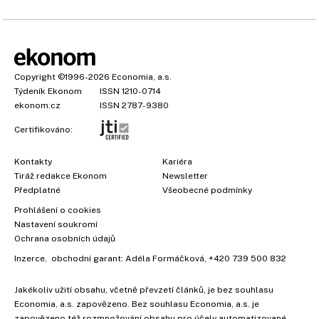
Copyright
©1996-2026
Economia, a.s.
Týdeník Ekonom
ISSN 1210-0714
ekonom.cz
ISSN 2787-9380
Certifikováno:
Kontakty
Kariéra
Tiráž redakce Ekonom
Newsletter
×
Předplatné
Všeobecné podmínky
Prohlášení o cookies
Nastavení soukromí
Ochrana osobních údajů
Inzerce
, obchodní garant:
Adéla Formáčková
,
+420 739 500 832
Jakékoliv užití obsahu, včetně převzetí článků, je bez souhlasu
Economia, a.s. zapovězeno. Bez souhlasu Economia, a.s. je
zapovězeno též rozmnožování obsahu pro účely automatizované