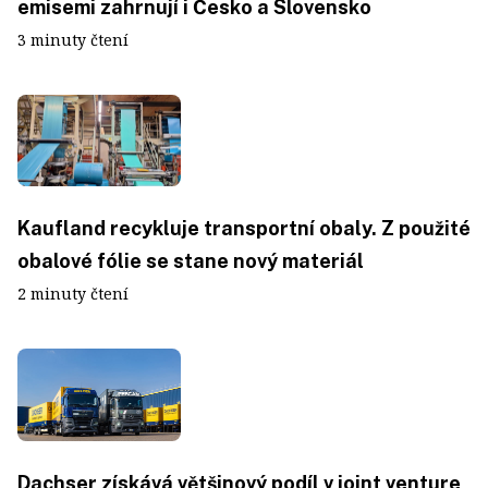
emisemi zahrnují i Česko a Slovensko
3 minuty čtení
Kaufland recykluje transportní obaly. Z použité
obalové fólie se stane nový materiál
2 minuty čtení
Dachser získává většinový podíl v joint venture