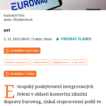
ilustrační foto
autor:
Shutterstock
pat
2. 11. 2022
08:47
/ 3 min. čtení
PŘEHRÁT ČLÁNEK
ODEBÍRAT AUTORA
silniční doprava
telematika
digitalizace
akvizice
ODEBÍRAT TÉMA
E
vropský poskytovatel integrovaných
řešení v oblasti komerční silniční
dopravy Eurowag, získal stoprocentní podíl ve