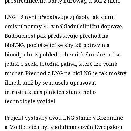
prostřednictvím karty Eurowag u 302 z nich.
LNG již nyní představuje způsob, jak splnit
emisní normy EU v nákladní silniční dopravě.
Budoucnost pak představuje přechod na
bioLNG, pocházející ze zbytků potravin a
bioodpadu. Z pohledu chemického složení se
jedná o zcela totožná paliva, které lze volně
míchat. Přechod z LNG na bioLNG je tak možný
ihned, aniž by se musela upravovat
infrastruktura plnících stanic nebo
technologie vozidel.
Projekt výstavby dvou LNG stanic v Kozomíně
a Modleticích byl spolufinancován Evropskou