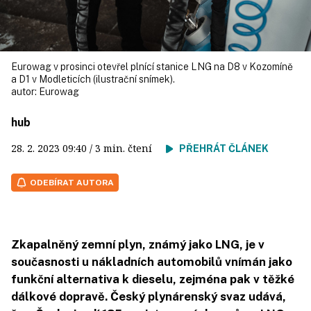
Eurowag v prosinci otevřel plnící stanice LNG na D8 v Kozomíně
a D1 v Modleticích (ilustrační snímek).
autor:
Eurowag
hub
28. 2. 2023
09:40
/ 3 min. čtení
PŘEHRÁT ČLÁNEK
ODEBÍRAT AUTORA
Zkapalněný zemní plyn, známý jako LNG, je v
současnosti u nákladních automobilů vnímán jako
funkční alternativa k dieselu, zejména pak v těžké
dálkové dopravě. Český plynárenský svaz udává,