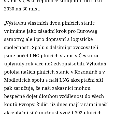
stanic v České republice stoupnout do roku
2030 na 30 míst.
„Výstavbu vlastních dvou plnících stanic
vnímáme jako zásadní krok pro Eurowag
samotný, ale i pro dopravní a logistické
společnosti. Spolu s dalšími provozovateli
jsme počet LNG plnících stanic v Česku za
uplynulý rok více než zdvojnásobili. Výhodná
poloha našich plnících stanic v Kozomíně a v
Modleticích spolu s naší LNG akceptační sítí
pak zaručuje, že naši zákazníci mohou
bezpečně dojet dlouhou vzdálenost do všech
koutů Evropy. Řidiči již dnes mají v rámci naší
akceptační sítě možnost využít 302 plnících