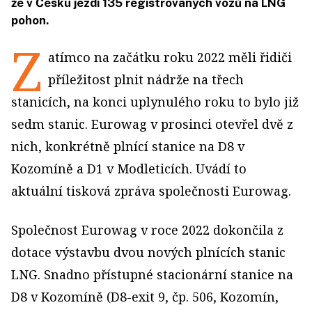
že v Česku jezdí 135 registrovaných vozů na LNG
pohon.
Z
atímco na začátku roku 2022 měli řidiči
příležitost plnit nádrže na třech
stanicích, na konci uplynulého roku to bylo již
sedm stanic. Eurowag v prosinci otevřel dvě z
nich, konkrétně plnící stanice na D8 v
Kozomíně a D1 v Modleticích. Uvádí to
aktuální tisková zpráva společnosti Eurowag.
Společnost Eurowag v roce 2022 dokončila z
dotace výstavbu dvou nových plnících stanic
LNG. Snadno přístupné stacionární stanice na
D8 v Kozomíně (D8-exit 9, čp. 506, Kozomín,