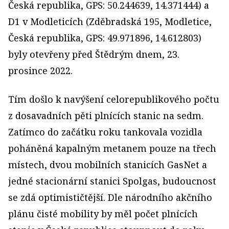
Česká republika, GPS: 50.244639, 14.371444) a
D1 v Modleticích (Zděbradská 195, Modletice,
Česká republika, GPS: 49.971896, 14.612803)
byly otevřeny před Štědrým dnem, 23.
prosince 2022.
Tím došlo k navýšení celorepublikového počtu
z dosavadních pěti plnících stanic na sedm.
Zatímco do začátku roku tankovala vozidla
poháněná kapalným metanem pouze na třech
místech, dvou mobilních stanicích GasNet a
jedné stacionární stanici Spolgas, budoucnost
se zdá optimističtější. Dle národního akčního
plánu čisté mobility by měl počet plnících