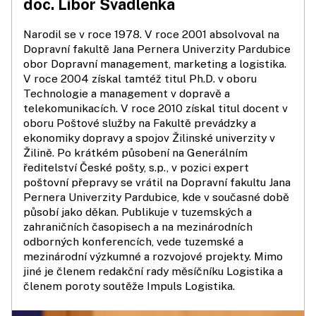
doc. Libor Švadlenka
Narodil se v roce 1978. V roce 2001 absolvoval na
Dopravní fakultě Jana Pernera Univerzity Pardubice
obor Dopravní management, marketing a logistika.
V roce 2004 získal tamtéž titul Ph.D. v oboru
Technologie a management v dopravě a
telekomunikacích. V roce 2010 získal titul docent v
oboru Poštové služby na Fakultě prevádzky a
ekonomiky dopravy a spojov Žilinské univerzity v
Žilině. Po krátkém působení na Generálním
ředitelství České pošty, s.p., v pozici expert
poštovní přepravy se vrátil na Dopravní fakultu Jana
Pernera Univerzity Pardubice, kde v současné době
působí jako děkan. Publikuje v tuzemských a
zahraničních časopisech a na mezinárodních
odborných konferencích, vede tuzemské a
mezinárodní výzkumné a rozvojové projekty. Mimo
jiné je členem redakční rady měsíčníku Logistika a
členem poroty soutěže Impuls Logistika.