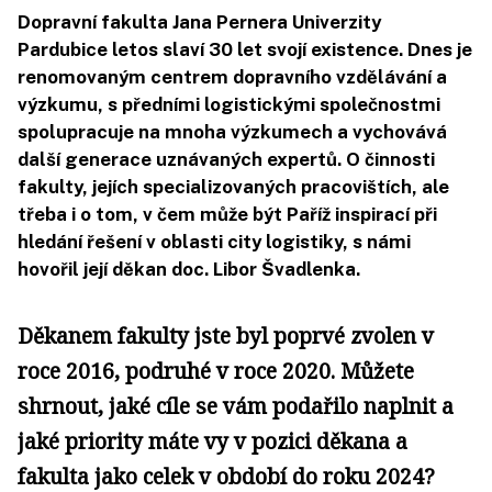
Dopravní fakulta Jana Pernera Univerzity
Pardubice letos slaví 30 let svojí existence. Dnes je
renomovaným centrem dopravního vzdělávání a
výzkumu, s předními logistickými společnostmi
spolupracuje na mnoha výzkumech a vychovává
další generace uznávaných expertů. O činnosti
fakulty, jejích specializovaných pracovištích, ale
třeba i o tom, v čem může být Paříž inspirací při
hledání řešení v oblasti city logistiky, s námi
hovořil její děkan doc. Libor Švadlenka.
Děkanem fakulty jste byl poprvé zvolen v
roce 2016, podruhé v roce 2020. Můžete
shrnout, jaké cíle se vám podařilo naplnit a
jaké priority máte vy v pozici děkana a
fakulta jako celek v období do roku 2024?