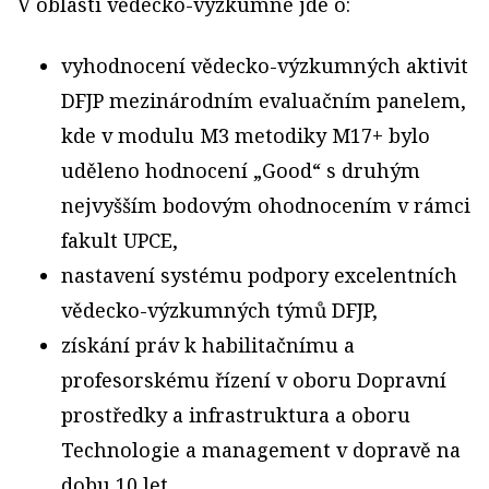
V oblasti vědecko-výzkumné jde o:
vyhodnocení vědecko-výzkumných aktivit
DFJP mezinárodním evaluačním panelem,
kde v modulu M3 metodiky M17+ bylo
uděleno hodnocení „Good“ s druhým
nejvyšším bodovým ohodnocením v rámci
fakult UPCE,
nastavení systému podpory excelentních
vědecko-výzkumných týmů DFJP,
získání práv k habilitačnímu a
profesorskému řízení v oboru Dopravní
prostředky a infrastruktura a oboru
Technologie a management v dopravě na
dobu 10 let,