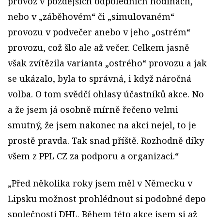
provoz v pozdějších odpoledních hodinách,
nebo v „záběhovém“ či „simulovaném“
provozu v podvečer anebo v jeho „ostrém“
provozu, což šlo ale až večer. Celkem jasně
však zvítězila varianta „ostrého“ provozu a jak
se ukázalo, byla to správná, i když náročná
volba. O tom svědčí ohlasy účastníků akce. No
a že jsem já osobně mírně řečeno velmi
smutný, že jsem nakonec na akci nejel, to je
prostě pravda. Tak snad příště. Rozhodně díky
všem z PPL CZ za podporu a organizaci.“
„Před několika roky jsem měl v Německu v
Lipsku možnost prohlédnout si podobné depo
společnosti DHL. Během této akce jsem si až