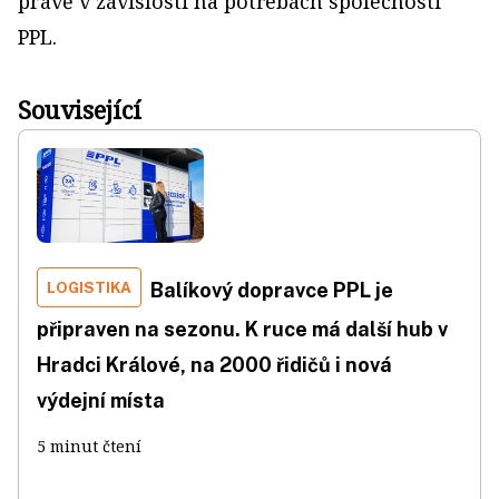
právě v závislosti na potřebách společnosti
PPL.
Související
LOGISTIKA
Balíkový dopravce PPL je
připraven na sezonu. K ruce má další hub v
Hradci Králové, na 2000 řidičů i nová
výdejní místa
5 minut čtení