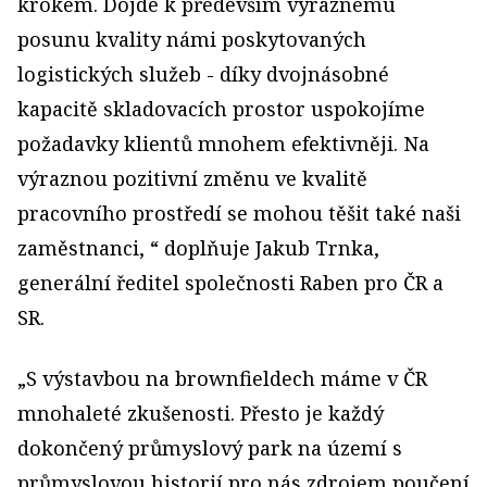
krokem. Dojde k především výraznému
posunu kvality námi poskytovaných
logistických služeb - díky dvojnásobné
kapacitě skladovacích prostor uspokojíme
požadavky klientů mnohem efektivněji. Na
výraznou pozitivní změnu ve kvalitě
pracovního prostředí se mohou těšit také naši
zaměstnanci, “ doplňuje Jakub Trnka,
generální ředitel společnosti Raben pro ČR a
SR.
„S výstavbou na brownfieldech máme v ČR
mnohaleté zkušenosti. Přesto je každý
dokončený průmyslový park na území s
průmyslovou historií pro nás zdrojem poučení