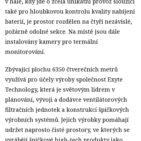
v hale, kdy jde o zcela unikátní provoz sloužící
také pro hloubkovou kontrolu kvality nabíjení
baterií, je prostor rozdělen na čtyři nezávislé,
požárně odolné sekce. Na místě jsou dále
instalovány kamery pro termální
monitorování.
Zbývající plochu 6350 čtverečních metrů
využívá pro účely výroby společnost Exyte
Technology, která je světovým lídrem v
plánování, vývoji a dodávce ventilátorových
filtračních jednotek a konstrukcí špičkových
výrobních systémů. Jejich výrobky pomáhají
udržet naprosto čisté prostory, ve kterých se
vyrábějí špičkové high-tech produkty jako