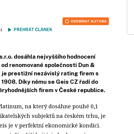
ODEBÍRAT AUTORA
tení
PŘEHRÁT ČLÁNEK
s.r.o. dosáhla nejvyššího hodnocení
 od renomované společnosti Dun &
e prestižní nezávislý rating firem s
ku 1908. Díky němu se Geis CZ řadí do
ěryhodnějších firem v České republice.
Platinum, na který dosáhne pouhé 0,1
ikatelských subjektů na českém trhu, je
is je v perfektní ekonomické kondici.