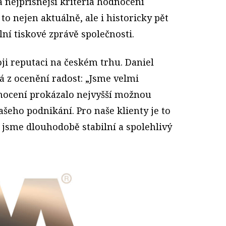
ta nejpřísnější kritéria hodnocení
o nejen aktuálně, ale i historicky pět
ální tiskové zprávě společnosti.
oji reputaci na českém trhu. Daniel
má z ocenění radost: „Jsme velmi
dnocení prokázalo nejvyšší možnou
šeho podnikání. Pro naše klienty je to
že jsme dlouhodobě stabilní a spolehlivý