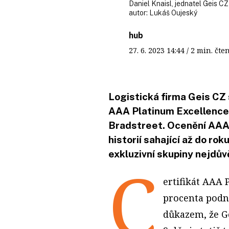
Daniel Knaisl, jednatel Geis CZ
autor:
Lukáš Oujeský
hub
27. 6. 2023
14:44
/ 2 min. č
Logistická firma Geis CZ 
AAA Platinum Excellence
Bradstreet. Ocenění AAA j
historií sahající až do ro
exkluzivní skupiny nejdův
C
ertifikát AAA 
procenta podn
důkazem, že Ge