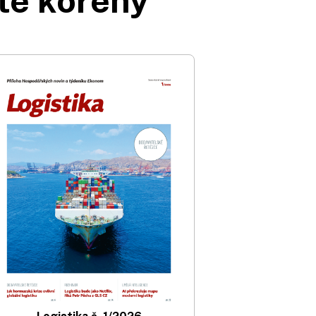
té kořeny