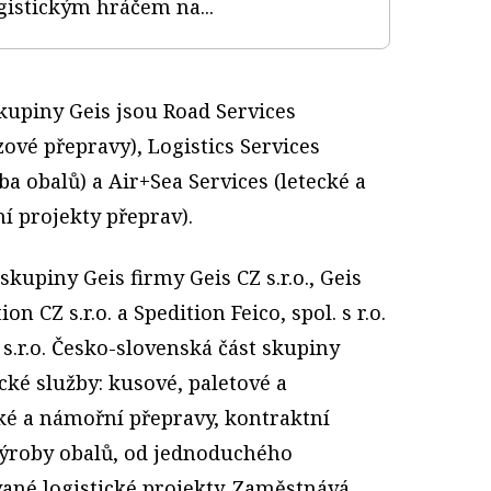
gistickým hráčem na...
kupiny Geis jsou Road Services
zové přepravy), Logistics Services
ba obalů) a Air+Sea Services (letecké a
í projekty přeprav).
skupiny Geis firmy Geis CZ s.r.o., Geis
ion CZ s.r.o. a Spedition Feico, spol. s r.o.
 s.r.o. Česko-slovenská část skupiny
cké služby: kusové, paletové a
cké a námořní přepravy, kontraktní
 výroby obalů, od jednoduchého
vané logistické projekty. Zaměstnává