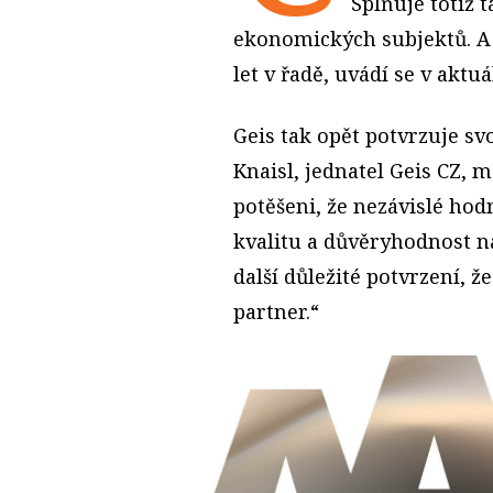
Splňuje totiž 
ekonomických subjektů. A t
let v řadě, uvádí se v aktu
Geis tak opět potvrzuje sv
Knaisl, jednatel Geis CZ, 
potěšeni, že nezávislé ho
kvalitu a důvěryhodnost na
další důležité potvrzení, 
partner.“