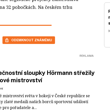
 na 32 pobočkách. Na českém trhu
3
ODEMKNOUT ZNÁMÉMU
čnostní sloupky Hörmann střežily
ové mistrovství
ení
 mistrovství světa v hokeji v České republice se
ky zlaté medaili našich borců sportovní událostí
e pro pořadatele a...