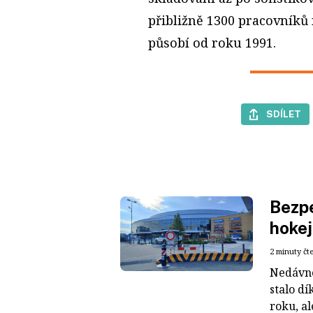
přibližně 1300 pracovníků
působí od roku 1991.
SDÍLET
Bezpe
hokej
2 minuty čt
Nedávné
stalo dí
roku, al