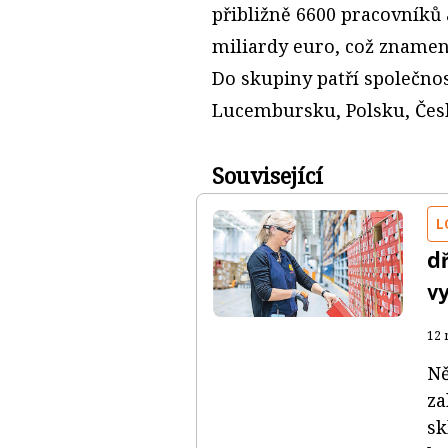
přibližně 6600 pracovníků 
miliardy euro, což znamen
Do skupiny patří společno
Lucembursku, Polsku, Česk
Související
L
d
v
12 
Ně
za
sk