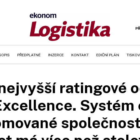
PŘ
SOPIS
PŘEDPLATNÉ
INZERCE
KONTAKT
EDIČNÍ PLÁN
TISKOV
 nejvyšší ratingové
xcellence. Systém 
omované společnost