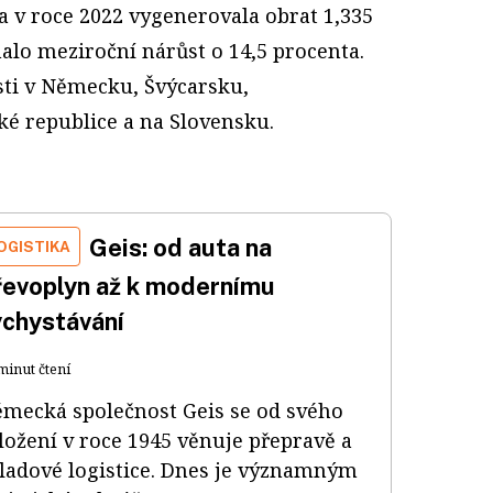
a v roce 2022 vygenerovala obrat 1,335
alo meziroční nárůst o 14,5 procenta.
sti v Německu, Švýcarsku,
é republice a na Slovensku.
Geis: od auta na
OGISTIKA
řevoplyn až k modernímu
ychystávání
minut čtení
mecká společnost Geis se od svého
ložení v roce 1945 věnuje přepravě a
ladové logistice. Dnes je významným