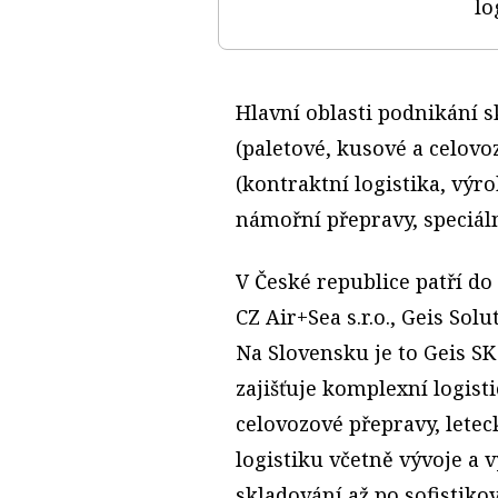
lo
Hlavní oblasti podnikání s
(paletové, kusové a celovo
(kontraktní logistika, výro
námořní přepravy, speciáln
V České republice patří do 
CZ Air+Sea s.r.o., Geis Solut
Na Slovensku je to Geis SK
zajišťuje komplexní logisti
celovozové přepravy, lete
logistiku včetně vývoje a
skladování až po sofistiko