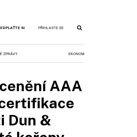
EDPLAŤTE SI
PŘIHLASTE SE
EKONOM
É ZPRÁVY
 ocenění AAA
certifikace
i Dun &