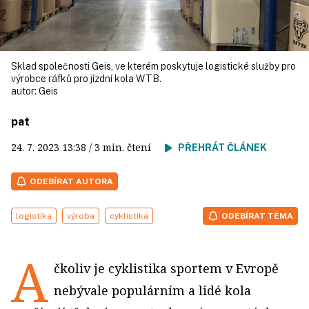
Sklad společnosti Geis, ve kterém poskytuje logistické služby pro
výrobce ráfků pro jízdní kola WTB.
autor:
Geis
pat
24. 7. 2023
13:38
/ 3 min. čtení
PŘEHRÁT ČLÁNEK
ODEBÍRAT AUTORA
logistika
výroba
cyklistika
ODEBÍRAT TÉMA
A
čkoliv je cyklistika sportem v Evropě
nebývale populárním a lidé kola