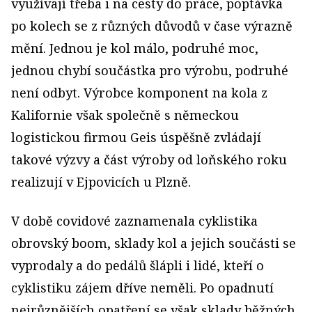
využívají třeba i na cesty do práce, poptávka
po kolech se z různých důvodů v čase výrazně
mění. Jednou je kol málo, podruhé moc,
jednou chybí součástka pro výrobu, podruhé
není odbyt. Výrobce komponent na kola z
Kalifornie však společně s německou
logistickou firmou Geis úspěšně zvládají
takové výzvy a část výroby od loňského roku
realizují v Ejpovicích u Plzně.
V době covidové zaznamenala cyklistika
obrovský boom, sklady kol a jejich součásti se
vyprodaly a do pedálů šlápli i lidé, kteří o
cyklistiku zájem dříve neměli. Po opadnutí
nejrůznějších opatření se však sklady běžných