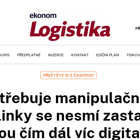
PŘ
SOPIS
PŘEDPLATNÉ
INZERCE
KONTAKT
EDIČNÍ PLÁN
TISKOV
PŘEČTĚTE SI Z ČASOPISU
třebuje manipulační
inky se nesmí zastav
ou čím dál víc digit