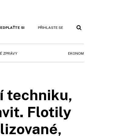
EDPLAŤTE SI
PŘIHLASTE SE
EKONOM
É ZPRÁVY
 techniku,
it. Flotily
alizované,