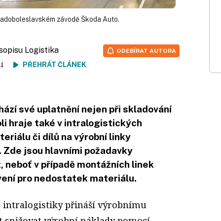
mladoboleslavském závodě Škoda Auto.
sopisu Logistika
ODEBÍRAT AUTORA
tení
PŘEHRÁT ČLÁNEK
ází své uplatnění nejen při skladování
li hraje také v intralogistických
eriálu či dílů na výrobní linky
 Zde jsou hlavními požadavky
, neboť v případě montážních linek
avení pro nedostatek materiálu.
 intralogistiky přináší výrobnímu
 snižovat výrobní náklady pomocí