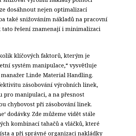
lze dosáhnout nejen optimalizací
eba také snižováním nákladů na pracovní
k tato řešení znamenají i minimalizaci
olik klíčových faktorů, kterým je
etní systém manipulace,“ vysvětluje
 manažer Linde Material Handling.
fektivitu zásobování výrobních linek,
ru pro manipulaci, a na přesnost
ou chybovost při zásobování linek.
me‘ dodávky. Zde můžeme vidět stále
ných kombinací tahačů a vláčků, které
a a při správné organizaci nakládky