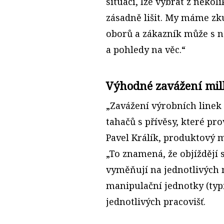
situací, lze vybrat z někol
zásadně lišit. My máme zku
oborů a zákazník může s 
a pohledy na věc.“
Výhodné zavážení mil
„Zavážení výrobních linek
tahačů s přívěsy, které pr
Pavel Králík, produktový 
„To znamená, že objíždějí 
vyměňují na jednotlivých 
manipulační jednotky (typi
jednotlivých pracovišť.