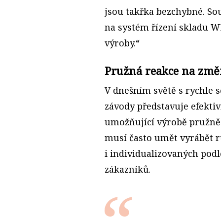
jsou takřka bezchybné. Sou
na systém řízení skladu W
výroby.“
Pružná reakce na zm
V dnešním světě s rychle 
závody představuje efekti
umožňující výrobě pružně
musí často umět vyrábět r
i individualizovaných pod
zákazníků.