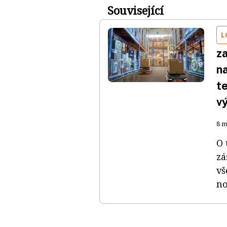
Související
L
z
na
te
v
8 m
O 
zá
vš
no