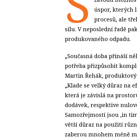
S
úspor, kterých 
procesů, ale tř
sílu. V neposlední řadě pa
produkovaného odpadu.
„Současná doba přináší něk
potřeba přizpůsobit kompl
Martin Řehák, produktový
„Klade se velký důraz na e
která je závislá na prosto
dodávek, respektive nulov
Samozřejmostí jsou ‚in ti
větší důraz na použití růz
zaberou mnohem méně míst