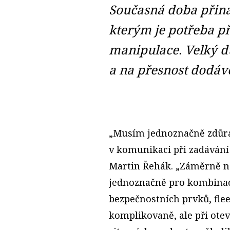
Současná doba přináš
kterým je potřeba p
manipulace. Velký dů
a na přesnost dodáv
„Musím jednoznačně zdůra
v komunikaci při zadáván
Martin Řehák. „Záměrně ne
jednoznačně pro kombinaci 
bezpečnostních prvků, fle
komplikovaně, ale při ote