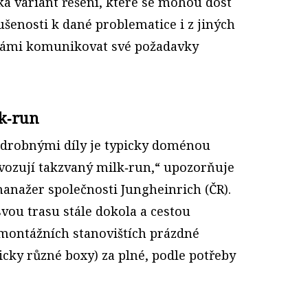
ika variant řešení, které se mohou dost
šenosti k dané problematice i z jiných
námi komunikovat své požadavky
k‑run
 drobnými díly je typicky doménou
ovozují takzvaný milk‑run,“ upozorňuje
manažer společnosti Jungheinrich (ČR).
svou trasu stále dokola a cestou
montážních stanovištích prázdné
cky různé boxy) za plné, podle potřeby