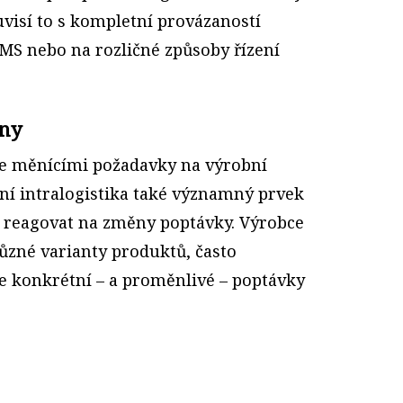
visí to s kompletní provázaností
MS nebo na rozličné způsoby řízení
ěny
se měnícími požadavky na výrobní
vní intralogistika také významný prvek
 reagovat na změny poptávky. Výrobce
ůzné varianty produktů, často
le konkrétní – a proměnlivé – poptávky