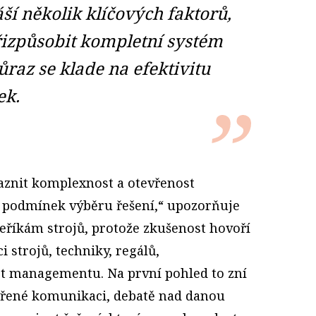
í několik klíčových faktorů,
řizpůsobit kompletní systém
raz se klade na efektivitu
ek.
znit komplexnost a otevřenost
í podmínek výběru řešení,“ upozorňuje
říkám strojů, protože zkušenost hovoří
strojů, techniky, regálů,
et managementu. Na první pohled to zní
vřené komunikaci, debatě nad danou