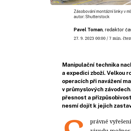
Zásobování montážní linky v 
autor:
Shutterstock
Pavel Toman
, redaktor ča
27. 9. 2023
00:00
/ 7 min. č
Manipulační technika nach
a expedici zboží. Velkou ro
operacích při navážení mat
v průmyslových závodech.
přesnost a přizpůsobivost
nesmí dojít k jejich zast
právné vyřešení
závodu možnost