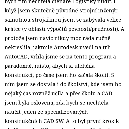
bych tím nechtěla čtenáře Logistiky nudit. I
když jsem skutečně původně strojní inženýr,
samotnou strojařinou jsem se zabývala velice
krátce (v oblasti výpočtů pevnosti/pružnosti). A
protože jsem navíc nikdy moc ráda ručně
nekreslila, jakmile Autodesk uvedl na trh
AutoCAD, vrhla jsme se na tento program a
paradoxně, místo, abych si ulehčila
konstrukci, po čase jsem ho začala školit. S
ním jsem se dostala i do školství, kde jsem ho
nějaký čas rovněž učila a přes školu a CAD
jsem byla oslovena, zda bych se nechtěla
naučit jeden ze specializovaných
konstrukčních CAD SW. A to byl první krok k