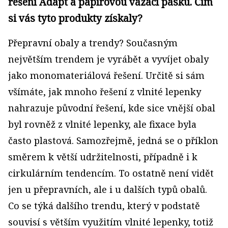
řešení Adapt a papírovou vázací pásku. Čím
si vás tyto produkty získaly?
Přepravní obaly a trendy? Současným
největším trendem je vyrábět a vyvíjet obaly
jako monomateriálová řešení. Určitě si sám
všímáte, jak mnoho řešení z vlnité lepenky
nahrazuje původní řešení, kde sice vnější obal
byl rovněž z vlnité lepenky, ale fixace byla
často plastová. Samozřejmě, jedná se o příklon
směrem k větší udržitelnosti, případně i k
cirkulárním tendencím. To ostatně není vidět
jen u přepravních, ale i u dalších typů obalů.
Co se týká dalšího trendu, který v podstatě
souvisí s větším využitím vlnité lepenky, totiž