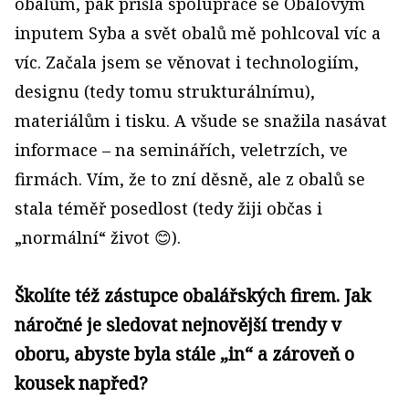
obalům, pak přišla spolupráce se Obalovým
inputem Syba a svět obalů mě pohlcoval víc a
víc. Začala jsem se věnovat i technologiím,
designu (tedy tomu strukturálnímu),
materiálům i tisku. A všude se snažila nasávat
informace – na seminářích, veletrzích, ve
firmách. Vím, že to zní děsně, ale z obalů se
stala téměř posedlost (tedy žiji občas i
„normální“ život 😊).
Školíte též zástupce obalářských firem. Jak
náročné je sledovat nejnovější trendy v
oboru, abyste byla stále „in“ a zároveň o
kousek napřed?