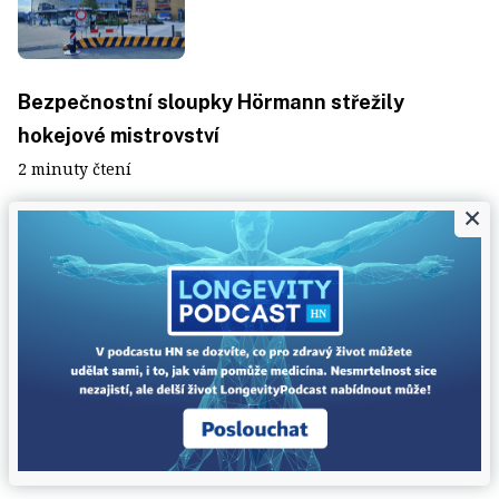
Bezpečnostní sloupky Hörmann střežily
hokejové mistrovství
2 minuty čtení
×
Cargo-partner rozšiřuje stávající spolupráci s
HHLA Pure. Evropské přepravy s neutrálními
emisemi zahrnují i Česko a Slovensko
3 minuty čtení