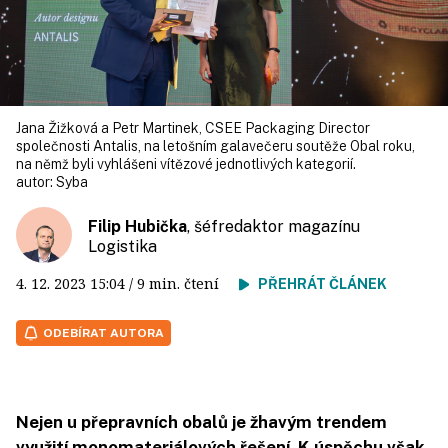
Jana Žižková a Petr Martinek, CSEE Packaging Director
společnosti Antalis, na letošním galavečeru soutěže Obal roku,
na němž byli vyhlášeni vítězové jednotlivých kategorií.
autor:
Syba
Filip Hubička
, šéfredaktor magazínu
Logistika
4. 12. 2023
15:04
/ 9 min. čtení
PŘEHRÁT ČLÁNEK
ODEBÍRAT AUTORA
Nejen u přepravních obalů je žhavým trendem
využití monomateriálových řešení. K úspěchu však