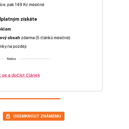
íce, pak 149 Kč měsíčně
dplatným získáte
eklam
iový obsah
zdarma (5 článků měsíčně)
nky na později
Nebo
t se a dočíst článek
ODEMKNOUT ZNÁMÉMU