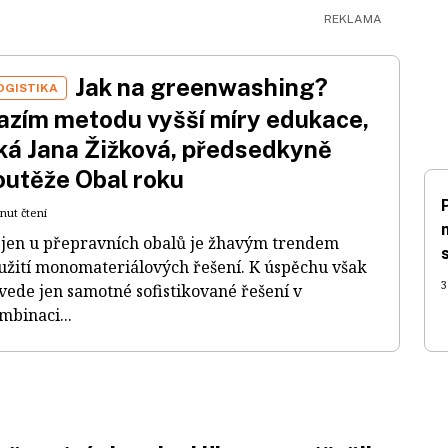
Jak na greenwashing?
OGISTIKA
azím metodu vyšší míry edukace,
íká Jana Žižková, předsedkyně
outěže Obal roku
nut čtení
jen u přepravních obalů je žhavým trendem
užití monomateriálových řešení. K úspěchu však
3
vede jen samotné sofistikované řešení v
mbinaci...