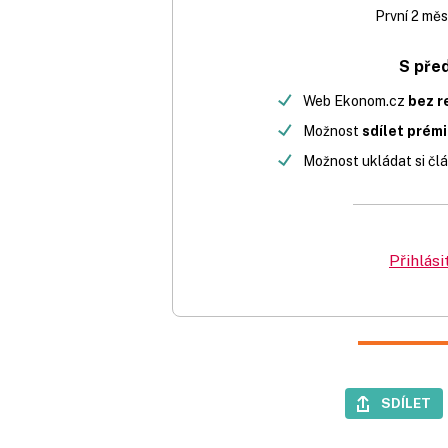
První 2 měs
S pře
Web Ekonom.cz
bez r
Možnost
sdílet prém
Možnost ukládat si člá
Přihlási
SDÍLET