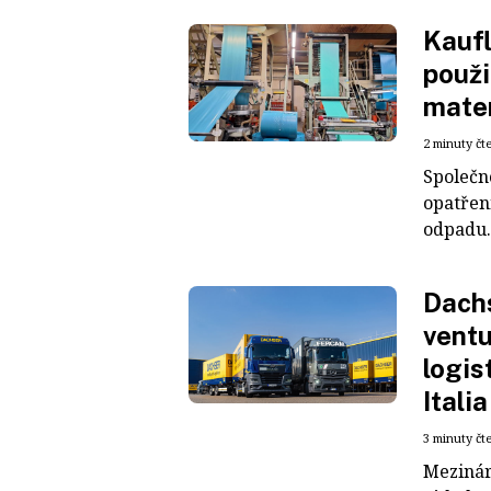
Kaufl
použi
mater
2 minuty čt
Společn
opatřen
odpadu. 
Dachs
ventu
logis
Italia
3 minuty čt
Mezinár