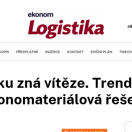
PŘ
SOPIS
PŘEDPLATNÉ
INZERCE
KONTAKT
EDIČNÍ PLÁN
TISKOV
ku zná vítěze. Tren
nomateriálová řeš