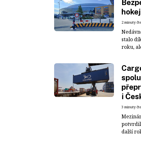
Bezpe
hokej
2 minuty čt
Nedávné
stalo dí
roku, al
Cargo
spolu
přepr
i Čes
3 minuty čt
Mezinár
potvrdil
další ro