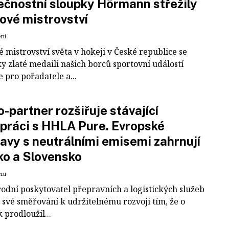
čnostní sloupky Hörmann střežily
ové mistrovství
ení
 mistrovství světa v hokeji v České republice se
ky zlaté medaili našich borců sportovní událostí
e pro pořadatele a...
-partner rozšiřuje stávající
práci s HHLA Pure. Evropské
avy s neutrálními emisemi zahrnují
ko a Slovensko
ení
odní poskytovatel přepravních a logistických služeb
 své směřování k udržitelnému rozvoji tím, že o
k prodloužil...