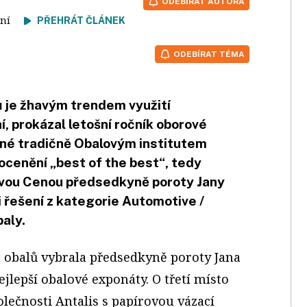
ODEBÍRAT AUTORA
čtení
PŘEHRÁT ČLÁNEK
ODEBÍRAT TÉMA
ů je žhavým trendem využití
 prokázal letošní ročník oborové
né tradičně Obalovým institutem
ocenění „best of the best“, tedy
zovou Cenou předsedkyně poroty Jany
 i řešení z kategorie Automotive /
aly.
 obalů vybrala předsedkyně poroty Jana
ejlepší obalové exponáty. O třetí místo
olečnosti Antalis s papírovou vázací