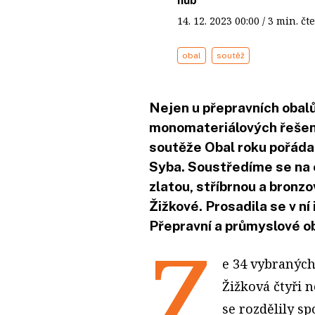
hub
14. 12. 2023
00:00
/ 3 min. 
obal
soutěž
Nejen u přepravních obal
monomateriálových řešení,
soutěže Obal roku pořáda
Syba. Soustředíme se na 
zlatou, stříbrnou a bron
Žižkové. Prosadila se v ní
Přepravní a průmyslové ob
Z
e 34 vybraných
Žižková čtyři n
se rozdělily sp