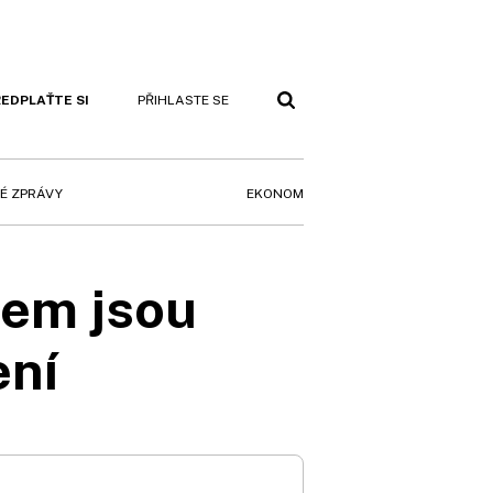
EDPLAŤTE SI
PŘIHLASTE SE
EKONOM
É ZPRÁVY
dem jsou
ení