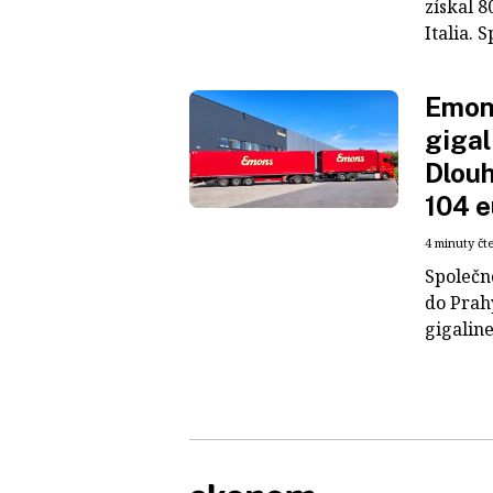
získal 8
Italia. S
Emons
gigal
Dlouh
104 e
4 minuty čt
Společn
do Prah
gigaline