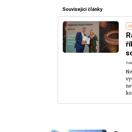
Související články
L
R
ř
s
9 mi
Ne
vy
ne
ko