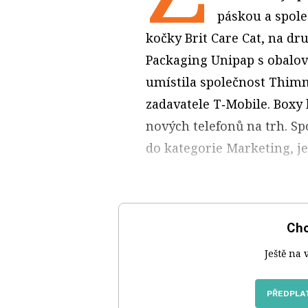
páskou a spole
kočky Brit Care Cat, na d
Packaging Unipap s obalo
umístila společnost Thim
zadavatele T‑Mobile. Boxy
nových telefonů na trh. S
do kategorie Marketing, je
Chc
Ještě na 
PŘEDPLAT