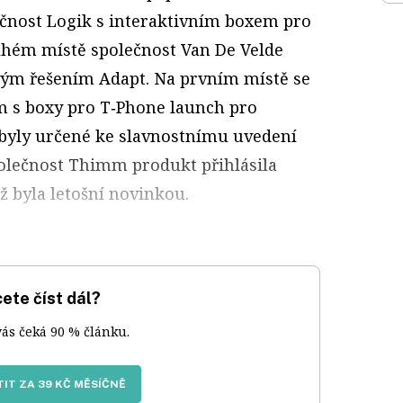
čnost Logik s interaktivním boxem pro
ruhém místě společnost Van De Velde
vým řešením Adapt. Na prvním místě se
m s boxy pro T‑Phone launch pro
 byly určené ke slavnostnímu uvedení
polečnost Thimm produkt přihlásila
ž byla letošní novinkou.
ete číst dál?
vás čeká 90 % článku.
IT ZA 39 KČ MĚSÍČNĚ