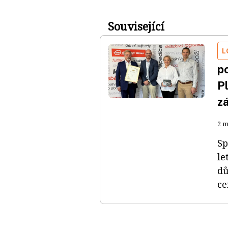
Související
L
p
P
zá
2 m
Sp
le
dů
ce