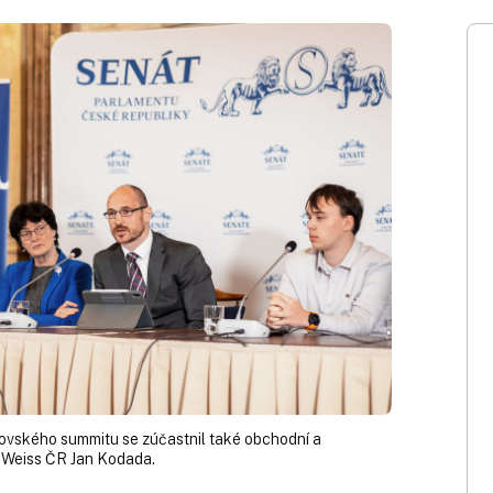
ovského summitu se zúčastnil také obchodní a
 Weiss ČR Jan Kodada.