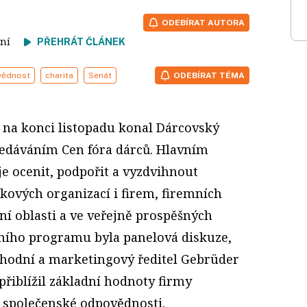
ODEBÍRAT AUTORA
čtení
PŘEHRÁT ČLÁNEK
vědnost
charita
Senát
ODEBÍRAT TÉMA
os na konci listopadu konal Dárcovský
edáváním Cen fóra dárců. Hlavním
je ocenit, podpořit a vyzdvihnout
skových organizací i firem, firemních
vní oblasti a ve veřejně prospěšných
ního programu byla panelová diskuze,
bchodní a marketingový ředitel Gebrüder
přiblížil základní hodnoty firmy
a společenské odpovědnosti.