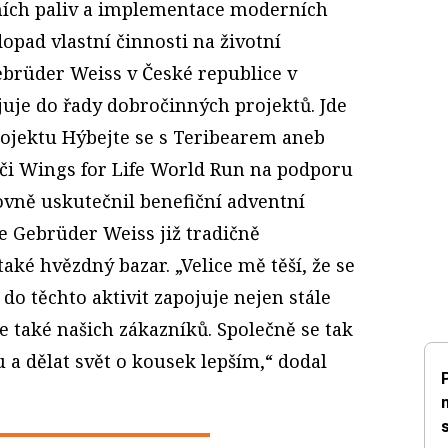
vních paliv a implementace moderních
dopad vlastní činnosti na životní
ebrüder Weiss v České republice v
uje do řady dobročinných projektů. Jde
rojektu Hýbejte se s Teribearem aneb
i Wings for Life World Run na podporu
ovně uskutečnil benefiční adventní
e Gebrüder Weiss již tradičně
aké hvězdný bazar. „Velice mě těší, že se
do těchto aktivit zapojuje nejen stále
e také našich zákazníků. Společně se tak
 dělat svět o kousek lepším,“ dodal