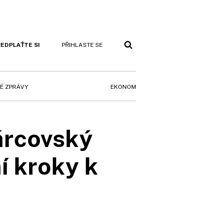
EDPLAŤTE SI
PŘIHLASTE SE
EKONOM
É ZPRÁVY
árcovský
í kroky k