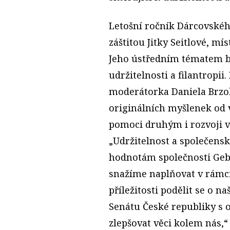
Letošní ročník Dárcovskéh
záštitou Jitky Seitlové, m
Jeho ústředním tématem b
udržitelnosti a filantropi
moderátorka Daniela Brzob
originálních myšlenek od 
pomoci druhým i rozvoji v
„Udržitelnost a společens
hodnotám společnosti Gebr
snažíme naplňovat v rámci
příležitosti podělit se o n
Senátu České republiky s 
zlepšovat věci kolem nás,“