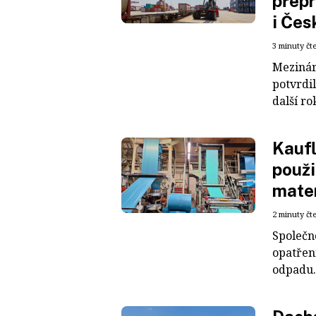
přepr
i Čes
3 minuty čt
Mezinár
potvrdil
další ro
Kaufl
použi
mater
2 minuty čt
Společn
opatřen
odpadu. 