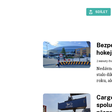
SDÍLET
Bezpe
hokej
2 minuty čt
Nedávné
stalo dí
roku, al
Cargo
spolu