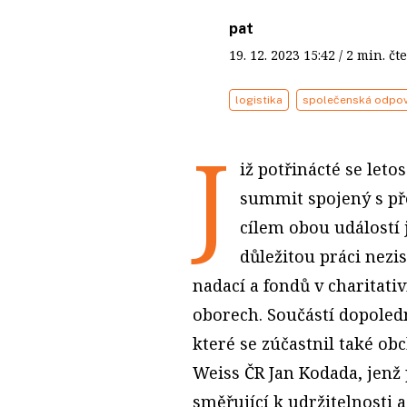
pat
19. 12. 2023
15:42
/ 2 min. 
logistika
společenská odpo
J
iž potřinácté se let
summit spojený s př
cílem obou událostí 
důležitou práci nezi
nadací a fondů v charitati
oborech. Součástí dopoled
které se zúčastnil také o
Weiss ČR Jan Kodada, jenž 
směřující k udržitelnosti 