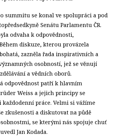
o summitu se konal ve spolupráci a pod
ístopředsedkyně Senátu Parlamentu ČR.
yla odvaha k odpovědnosti,
i. Během diskuze, kterou provázela
ohatá, zazněla řada inspirativních a
významných osobností, jež se věnují
zdělávání a vědních oborů.
ká odpovědnost patří k hlavním
üder Weiss a jejich principy se
 každodenní práce. Velmi si vážíme
aše zkušenosti a diskutovat na půdě
osobnostmi, se kterými nás spojuje chuť
 uvedl Jan Kodada.