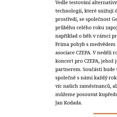
Vedle testování alternati
technologií, které snižují 
prostředí, se společnost G
průběhu celého roku zapoj
například o běh v rámci p
Prima pohyb s medvědem č
asociace CZEPA. V neděli r
koncert pro CZEPA, jehož j
partnerem. Součástí bude t
společně s námi každý rok 
víc našich zaměstnanců, al
můžeme posouvat kupředu a
Jan Kodada.