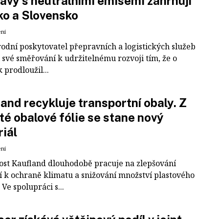
avy s neutrálními emisemi zahrnují
ko a Slovensko
ení
odní poskytovatel přepravních a logistických služeb
 své směřování k udržitelnému rozvoji tím, že o
k prodloužil...
and recykluje transportní obaly. Z
té obalové fólie se stane nový
iál
ení
ost Kaufland dlouhodobě pracuje na zlepšování
í k ochraně klimatu a snižování množství plastového
Ve spolupráci s...