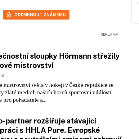
3
ODEMKNOUT ZNÁMÉMU
čnostní sloupky Hörmann střežily
ové mistrovství
ení
 mistrovství světa v hokeji v České republice se
ky zlaté medaili našich borců sportovní událostí
e pro pořadatele a...
-partner rozšiřuje stávající
práci s HHLA Pure. Evropské