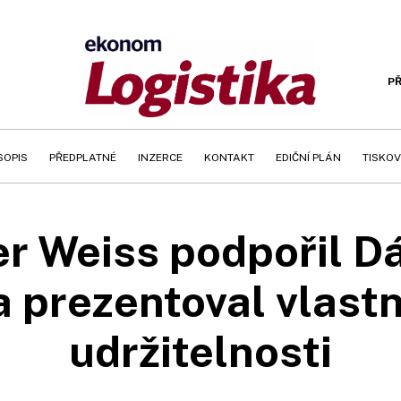
PŘ
SOPIS
PŘEDPLATNÉ
INZERCE
KONTAKT
EDIČNÍ PLÁN
TISKOV
r Weiss podpořil D
 prezentoval vlastn
udržitelnosti