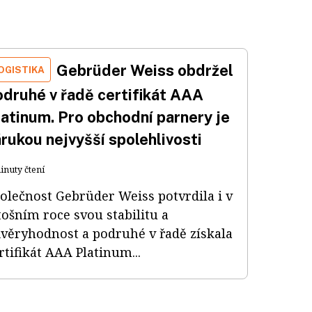
Gebrüder Weiss obdržel
OGISTIKA
odruhé v řadě certifikát AAA
latinum. Pro obchodní parnery je
rukou nejvyšší spolehlivosti
inuty čtení
olečnost Gebrüder Weiss potvrdila i v
tošním roce svou stabilitu a
věryhodnost a podruhé v řadě získala
rtifikát AAA Platinum...