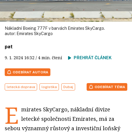
Nákladní Boeing 777F v barvách Emirates SkyCargo.
autor:
Emirates SkyCargo
pat
9. 1. 2024
16:32
/ 4 min. čtení
PŘEHRÁT ČLÁNEK
ODEBÍRAT AUTORA
letecká doprava
logistika
Dubaj
ODEBÍRAT TÉMA
E
mirates SkyCargo, nákladní divize
letecké společnosti Emirates, má za
sebou významný růstový a investiční loňský